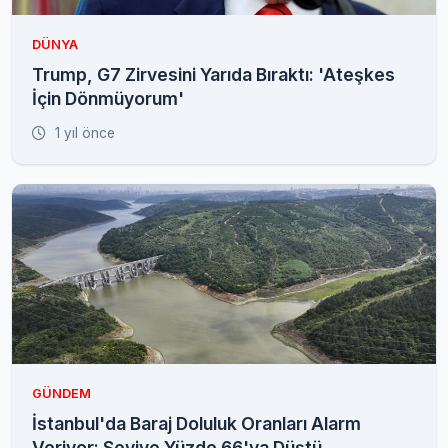
DÜNYA
Trump, G7 Zirvesini Yarıda Bıraktı: 'Ateşkes
İçin Dönmüyorum'
1 yıl önce
GÜNDEM
İstanbul'da Baraj Doluluk Oranları Alarm
Veriyor: Seviye Yüzde 66'ya Düştü