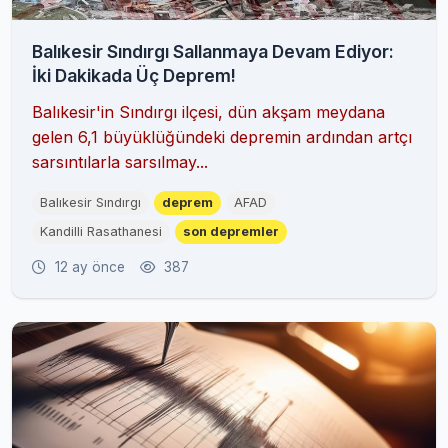
Balıkesir Sındırgı Sallanmaya Devam Ediyor:
İki Dakikada Üç Deprem!
Balıkesir'in Sındırgı ilçesi, dün akşam meydana
gelen 6,1 büyüklüğündeki depremin ardından artçı
sarsıntılarla sarsılmay...
Balıkesir Sındırgı
deprem
AFAD
Kandilli Rasathanesi
son depremler
12 ay önce
387