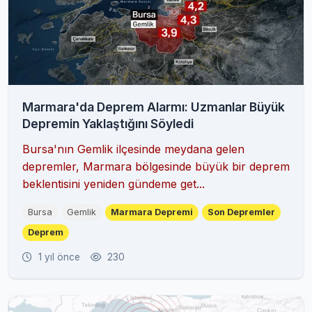
Marmara'da Deprem Alarmı: Uzmanlar Büyük
Depremin Yaklaştığını Söyledi
Bursa'nın Gemlik ilçesinde meydana gelen
depremler, Marmara bölgesinde büyük bir deprem
beklentisini yeniden gündeme get...
Bursa
Gemlik
Marmara Depremi
Son Depremler
Deprem
1 yıl önce
230