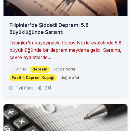
Filipinler'de Şiddetli Deprem: 5.8
Büyüklüğünde Sarsıntı
Filipinler'in kuzeyindeki Ilocos Norte eyaletinde 5.8
büyüklüğünde bir deprem meydana geldi. Sarsıntı,
çevre eyaletlerde...
Filipinler
deprem
Ilocos Norte
Pasifik Deprem Kuşağı
doğal afet
1 yıl önce
214