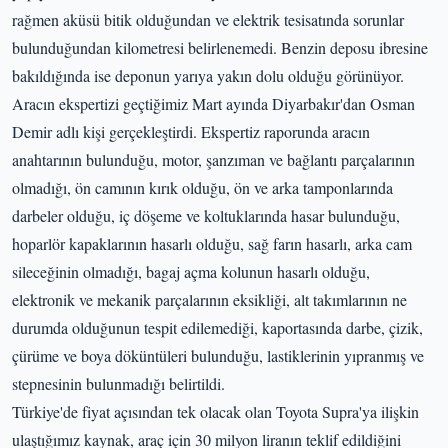
rağmen aküsü bitik olduğundan ve elektrik tesisatında sorunlar
bulunduğundan kilometresi belirlenemedi. Benzin deposu ibresine
bakıldığında ise deponun yarıya yakın dolu olduğu görünüyor.
Aracın ekspertizi geçtiğimiz Mart ayında Diyarbakır'dan Osman
Demir adlı kişi gerçekleştirdi. Ekspertiz raporunda aracın
anahtarının bulunduğu, motor, şanzıman ve bağlantı parçalarının
olmadığı, ön camının kırık olduğu, ön ve arka tamponlarında
darbeler olduğu, iç döşeme ve koltuklarında hasar bulunduğu,
hoparlör kapaklarının hasarlı olduğu, sağ farın hasarlı, arka cam
sileceğinin olmadığı, bagaj açma kolunun hasarlı olduğu,
elektronik ve mekanik parçalarının eksikliği, alt takımlarının ne
durumda olduğunun tespit edilemediği, kaportasında darbe, çizik,
çürüme ve boya döküntüleri bulunduğu, lastiklerinin yıpranmış ve
stepnesinin bulunmadığı belirtildi.
Türkiye'de fiyat açısından tek olacak olan Toyota Supra'ya ilişkin
ulaştığımız kaynak, araç için 30 milyon liranın teklif edildiğini