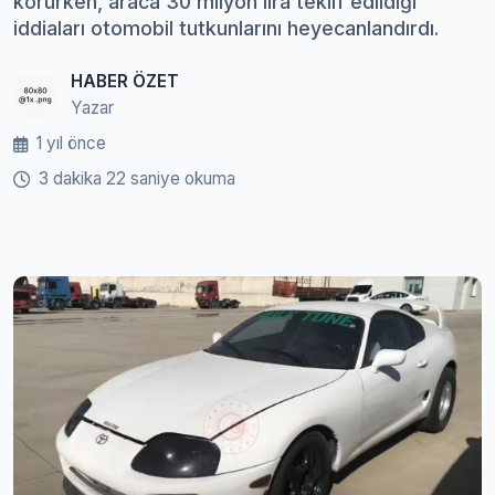
korurken, araca 30 milyon lira teklif edildiği
iddiaları otomobil tutkunlarını heyecanlandırdı.
HABER ÖZET
Yazar
1 yıl önce
3 dakika 22 saniye okuma