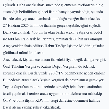
açıkladı. Daha önceki ihale sürecinde işletmenin telefonlarının hiç
susmadığı belirtilirken güncel ilanın hatayla yayınlandığı, şu anda
ihalede olmayıp aracın ambarda tutulduğu ve eğer ihale olacaksa
27 Haziran 2025 tarihinde ihalenin gerçekleşebileceğini söyledi.
Daha önceki ihale 450 bin liradan başlayacaktı. Satışa esas bedel
ise 600 bin lira olarak belirlenmiş, teminatı da 60 bin lira olmuştu.
Araç yeniden ihale edilirse Habur Tasfiye İşletme Müdürlüğü'nden
görülmesi mümkün olacak.
Aracı alacak kişi sadece aracın ihaledeki fiyatı değil, damga vergisi,
Özel Tüketim Vergisi ve Katma Değer Vergisi'ni de ödemek
zorunda olacak. Bu da yüzde 220 ÖTV ödenmesine neden olabilir.
Bu nedenle aracı alacak kişinin vergileri de hesaplaması gerekiyor.
Toyota Supra'nın motoru üzerinde olmadığı için alıcısı tarafından
tescil yapılmak istenirse araca uygun motor takılmasına müteakip
ÖTV ve buna ilişkin KDV'nin vergi dairesine ödenmesi halinde
tescil işlemi yapılıp ruhsat çıkarılacak.