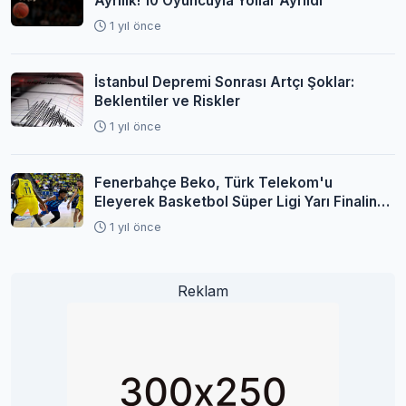
Ayrılık! 10 Oyuncuyla Yollar Ayrıldı
1 yıl önce
İstanbul Depremi Sonrası Artçı Şoklar:
Beklentiler ve Riskler
1 yıl önce
Fenerbahçe Beko, Türk Telekom'u
Eleyerek Basketbol Süper Ligi Yarı Finaline
Yükseldi
1 yıl önce
Reklam