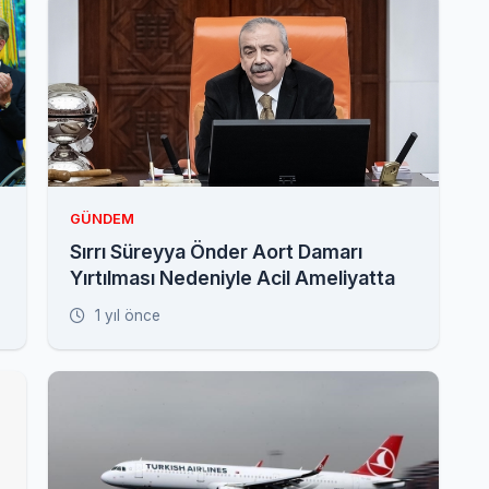
GÜNDEM
Sırrı Süreyya Önder Aort Damarı
Yırtılması Nedeniyle Acil Ameliyatta
1 yıl önce