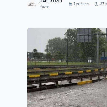
HABER ÖZET
1 yıl önce
37 
Yazar