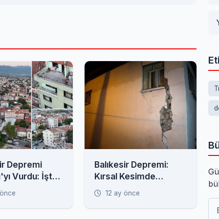
Et
T
d
Bü
ir Depremi
Balıkesir Depremi:
Gü
ı'yı Vurdu: İşte
Kırsal Kesimde
bü
n Görüntüler
Evlerde Derin
 önce
12 ay önce
Çatlaklar Oluştu,
Minare Yıkıldı