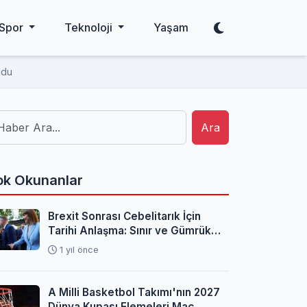
Spor
Teknoloji
Yaşam
ldu
Ara
k Okunanlar
Brexit Sonrası Cebelitarık İçin
Tarihi Anlaşma: Sınır ve Gümrük
Sorunları Çözüldü
1 yıl önce
A Milli Basketbol Takımı'nın 2027
Dünya Kupası Elemeleri Maç