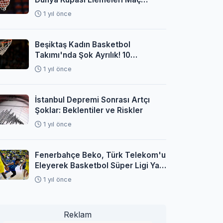
Programı Açıklandı
1 yıl önce
Beşiktaş Kadın Basketbol
Takımı'nda Şok Ayrılık! 10
Oyuncuyla Yollar Ayrıldı
1 yıl önce
İstanbul Depremi Sonrası Artçı
Şoklar: Beklentiler ve Riskler
1 yıl önce
Fenerbahçe Beko, Türk Telekom'u
Eleyerek Basketbol Süper Ligi Yarı
Finaline Yükseldi
1 yıl önce
Reklam