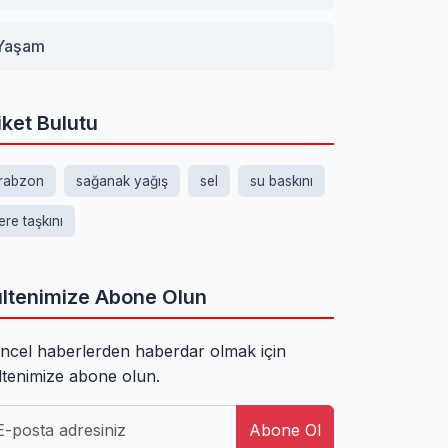
Yaşam
iket Bulutu
rabzon
sağanak yağış
sel
su baskını
ere taşkını
ltenimize Abone Olun
ncel haberlerden haberdar olmak için
ltenimize abone olun.
Abone Ol