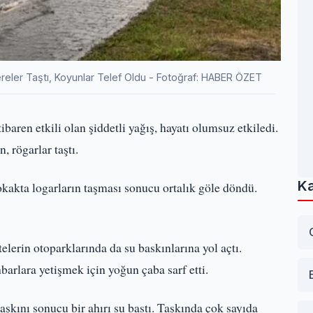
reler Taştı, Koyunlar Telef Oldu - Fotoğraf: HABER ÖZET
baren etkili olan şiddetli yağış, hayatı olumsuz etkiledi.
, rögarlar taştı.
Ka
okakta logarların taşması sonucu ortalık göle döndü.
itelerin otoparklarında da su baskınlarına yol açtı.
barlara yetişmek için yoğun çaba sarf etti.
şkını sonucu bir ahırı su bastı. Taşkında çok sayıda