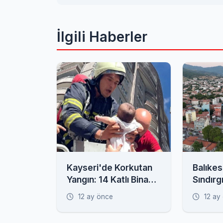
İlgili Haberler
Kayseri'de Korkutan
Balıkes
Yangın: 14 Katlı Bina
Sındırg
Alevlere Teslim,
Havada
12 ay önce
12 ay
Mahsur Kalanlar Var!