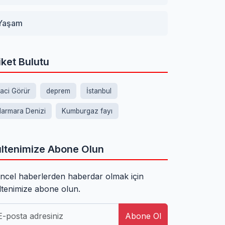
Yaşam
iket Bulutu
aci Görür
deprem
İstanbul
armara Denizi
Kumburgaz fayı
ltenimize Abone Olun
ncel haberlerden haberdar olmak için
ltenimize abone olun.
Abone Ol