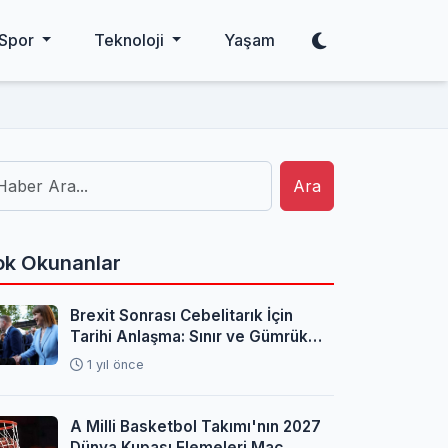
Spor
Teknoloji
Yaşam
Ara
k Okunanlar
Brexit Sonrası Cebelitarık İçin
Tarihi Anlaşma: Sınır ve Gümrük
Sorunları Çözüldü
1 yıl önce
A Milli Basketbol Takımı'nın 2027
Dünya Kupası Elemeleri Maç