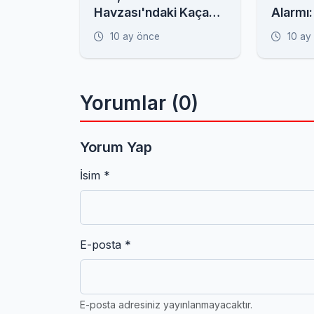
Havzası'ndaki Kaçak
Alarmı:
Yapılara Geçit
Görür'd
10 ay önce
10 ay
Vermedi!
Çankırı
Uyarısı
Yorumlar (0)
Yorum Yap
İsim *
E-posta *
E-posta adresiniz yayınlanmayacaktır.