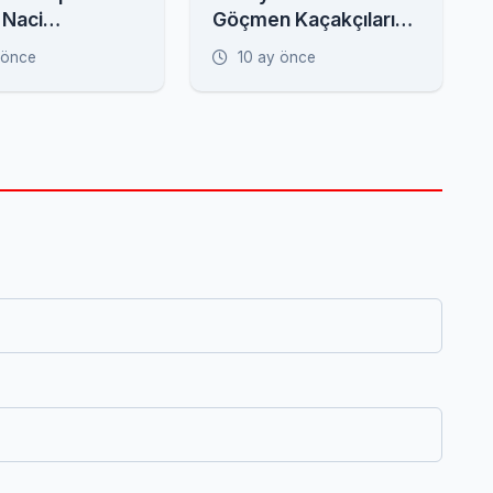
 Naci
Göçmen Kaçakçılarına
en Kritik
Operasyon: 52 Gözaltı
 önce
10 ay önce
 Fay Zonu
!