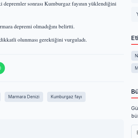
ki depremler sonrası Kumburgaz fayının yüklendiğini
mara depremi olmadığını belirtti.
Et
dikkatli olunması gerektiğini vurguladı.
N
M
Bü
Marmara Denizi
Kumburgaz fayı
Gü
bü