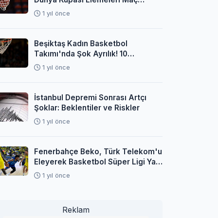
Programı Açıklandı
1 yıl önce
Beşiktaş Kadın Basketbol
Takımı'nda Şok Ayrılık! 10
Oyuncuyla Yollar Ayrıldı
1 yıl önce
İstanbul Depremi Sonrası Artçı
Şoklar: Beklentiler ve Riskler
1 yıl önce
Fenerbahçe Beko, Türk Telekom'u
Eleyerek Basketbol Süper Ligi Yarı
Finaline Yükseldi
1 yıl önce
Reklam