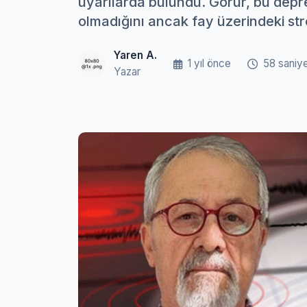
uyarılarda bulundu. Görür, bu de
olmadığını ancak fay üzerindeki stre
Yaren A.
1 yıl önce
58 saniy
Yazar