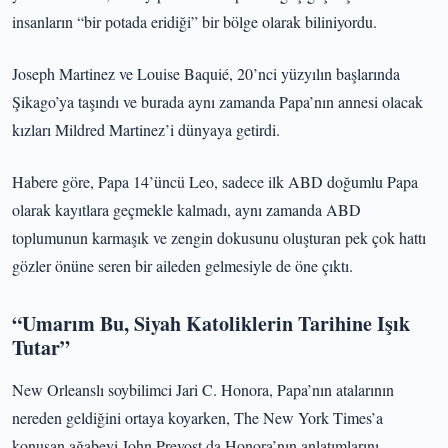
insanların “bir potada eridiği” bir bölge olarak biliniyordu.
Joseph Martinez ve Louise Baquié, 20’nci yüzyılın başlarında
Şikago’ya taşındı ve burada aynı zamanda Papa’nın annesi olacak
kızları Mildred Martinez’i dünyaya getirdi.
Habere göre, Papa 14’üncü Leo, sadece ilk ABD doğumlu Papa
olarak kayıtlara geçmekle kalmadı, aynı zamanda ABD
toplumunun karmaşık ve zengin dokusunu oluşturan pek çok hattı
gözler önüne seren bir aileden gelmesiyle de öne çıktı.
“Umarım Bu, Siyah Katoliklerin Tarihine Işık
Tutar”
New Orleanslı soybilimci Jari C. Honora, Papa’nın atalarının
nereden geldiğini ortaya koyarken, The New York Times’a
konuşan ağabeyi John Prevost da Honora’nın anlatımlarını