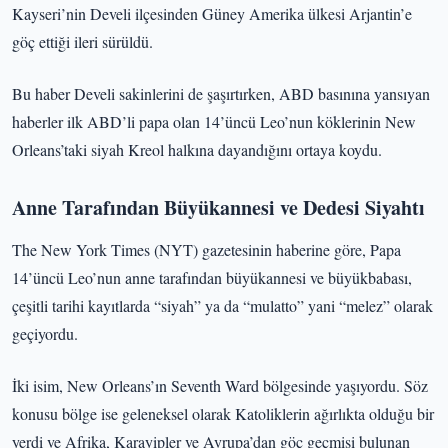
Kayseri’nin Develi ilçesinden Güney Amerika ülkesi Arjantin’e
göç ettiği ileri sürüldü.
Bu haber Develi sakinlerini de şaşırtırken, ABD basınına yansıyan
haberler ilk ABD’li papa olan 14’üncü Leo’nun köklerinin New
Orleans’taki siyah Kreol halkına dayandığını ortaya koydu.
Anne Tarafından Büyükannesi ve Dedesi Siyahtı
The New York Times (NYT) gazetesinin haberine göre, Papa
14’üncü Leo’nun anne tarafından büyükannesi ve büyükbabası,
çeşitli tarihi kayıtlarda “siyah” ya da “mulatto” yani “melez” olarak
geçiyordu.
İki isim, New Orleans’ın Seventh Ward bölgesinde yaşıyordu. Söz
konusu bölge ise geleneksel olarak Katoliklerin ağırlıkta olduğu bir
yerdi ve Afrika, Karayipler ve Avrupa’dan göç geçmişi bulunan