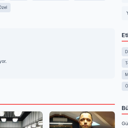
Özel
Et
D
yor.
T
M
Ö
Bü
Gü