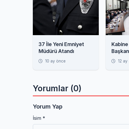
37 İle Yeni Emniyet
Kabine
Müdürü Atandı
Başkan
Gündem
10 ay önce
12 ay
Toplan
Yorumlar (0)
Yorum Yap
İsim *