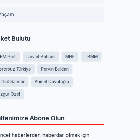
Yaşam
iket Bulutu
EM Parti
Devlet Bahçeli
MHP
TBMM
erörsüz Türkiye
Pervin Buldan
ithat Sancar
Ahmet Davutoğlu
zgür Özel
ltenimize Abone Olun
ncel haberlerden haberdar olmak için