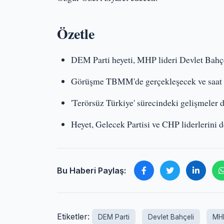
Özetle
DEM Parti heyeti, MHP lideri Devlet Bahçel
Görüşme TBMM'de gerçekleşecek ve saat 1
'Terörsüz Türkiye' sürecindeki gelişmeler 
Heyet, Gelecek Partisi ve CHP liderlerini d
Bu Haberi Paylaş:
Etiketler:
DEM Parti
Devlet Bahçeli
MH