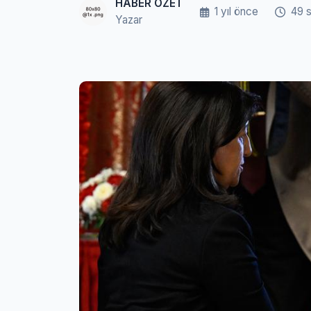
HABER ÖZET
1 yıl önce
49 
Yazar