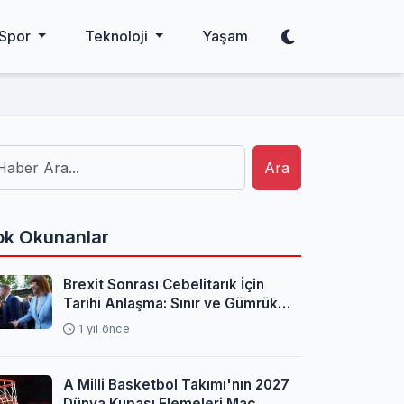
Spor
Teknoloji
Yaşam
Ara
k Okunanlar
Brexit Sonrası Cebelitarık İçin
Tarihi Anlaşma: Sınır ve Gümrük
Sorunları Çözüldü
1 yıl önce
A Milli Basketbol Takımı'nın 2027
Dünya Kupası Elemeleri Maç