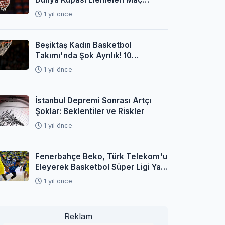
Programı Açıklandı
1 yıl önce
Beşiktaş Kadın Basketbol
Takımı'nda Şok Ayrılık! 10
Oyuncuyla Yollar Ayrıldı
1 yıl önce
İstanbul Depremi Sonrası Artçı
Şoklar: Beklentiler ve Riskler
1 yıl önce
Fenerbahçe Beko, Türk Telekom'u
Eleyerek Basketbol Süper Ligi Yarı
Finaline Yükseldi
1 yıl önce
Reklam