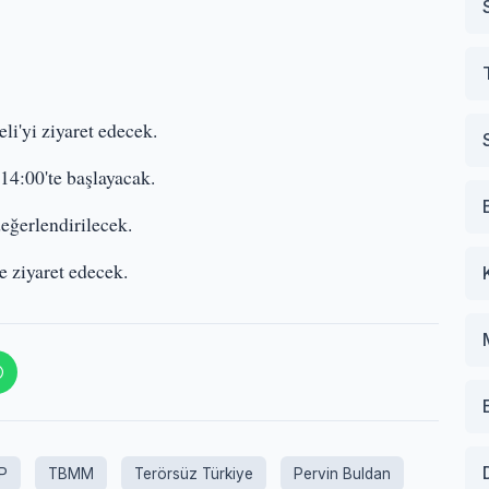
i'yi ziyaret edecek.
4:00'te başlayacak.
değerlendirilecek.
e ziyaret edecek.
P
TBMM
Terörsüz Türkiye
Pervin Buldan