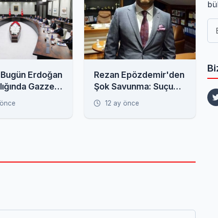
bü
Bi
 Bugün Erdoğan
Rezan Epözdemir'den
lığında Gazze
Şok Savunma: Suçu
iyle
Seçil Erzan'a Attı!
 önce
12 ay önce
ıyor