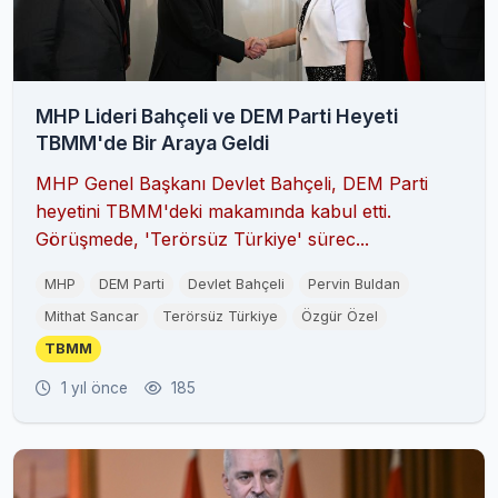
MHP Lideri Bahçeli ve DEM Parti Heyeti
TBMM'de Bir Araya Geldi
MHP Genel Başkanı Devlet Bahçeli, DEM Parti
heyetini TBMM'deki makamında kabul etti.
Görüşmede, 'Terörsüz Türkiye' sürec...
MHP
DEM Parti
Devlet Bahçeli
Pervin Buldan
Mithat Sancar
Terörsüz Türkiye
Özgür Özel
TBMM
1 yıl önce
185