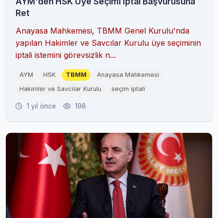
AYM'den HSK Üye Seçimi İptal Başvurusuna
Ret
Anayasa Mahkemesi, TBMM Genel Kurulu'nda
yapılan Hakimler ve Savcılar Kurulu üye seçiminin
iptali istemini görevsizlik n...
AYM
HSK
TBMM
Anayasa Mahkemesi
Hakimler ve Savcılar Kurulu
seçim iptali
1 yıl önce
198