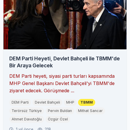
DEM Parti Heyeti, Devlet Bahçeli ile TBMM'de
Bir Araya Gelecek
DEM Parti heyeti, siyasi parti turları kapsamında
MHP Genel Başkanı Devlet Bahçeli'yi TBMM'de
ziyaret edecek. Görüşmede ...
DEM Parti
Devlet Bahçeli
MHP
TBMM
Terörsüz Türkiye
Pervin Buldan
Mithat Sancar
Ahmet Davutoğlu
Özgür Özel
1 yıl önce
218