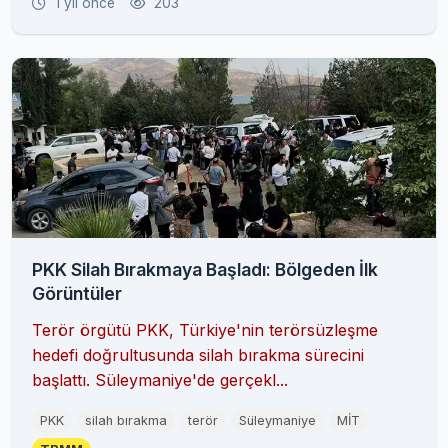
1 yıl önce
203
PKK Silah Bırakmaya Başladı: Bölgeden İlk
Görüntüler
Terör örgütü PKK, Türkiye'nin terörsüzleşme
hedefi doğrultusunda silah bırakma sürecini
başlattı. Süleymaniye'de gerçekl...
PKK
silah bırakma
terör
Süleymaniye
MİT