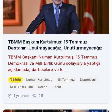
TBMM Başkanı Kurtulmuş: 15 Temmuz
Destanını Unutmayacağız, Unutturmayacağız
TBMM Başkanı Numan Kurtulmuş, 15 Temmuz
Demokrasi ve Milli Birlik Günü dolayısıyla yaptığı
açıklamada, darbecilere ve te...
TBMM
Numan Kurtulmuş
15 Temmuz
Demokrasi
Milli Birlik Günü
Darbe
Terör
1 yıl önce
211