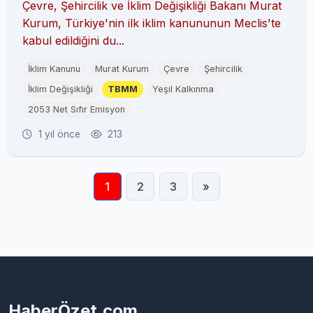
Çevre, Şehircilik ve İklim Değişikliği Bakanı Murat
Kurum, Türkiye'nin ilk iklim kanununun Meclis'te
kabul edildiğini du...
İklim Kanunu
Murat Kurum
Çevre
Şehircilik
İklim Değişikliği
TBMM
Yeşil Kalkınma
2053 Net Sıfır Emisyon
1 yıl önce
213
1
2
3
»
HaberÖzet.com