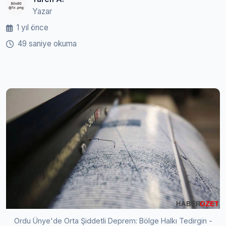
Yazar
1 yıl önce
49 saniye okuma
Ordu Ünye'de Orta Şiddetli Deprem: Bölge Halkı Tedirgin -