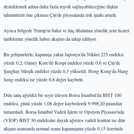
desteklemek adına daha fazla teşvik sağlayabileceğine ilişkin
tahminlerin öne çıkması Çin'de piyasalarda risk iştahı artırdı.
Ayrıca bölgede Trump'ın bakır ve ilaç ithalatına yönelik yeni ticaret
tarifelerine yönelik haber akışları da takip ediliyor.
Bu gelişmelerle, kapanışa yakın Japonya'da Nikkei 225 endeksi
yüzde 0,2, Güney Kore'de Kospi endeksi yüzde 0,6 ve Çin'de
Şanghay bileşik endeksi yüzde 0,3 yükseldi. Hong Kong'da Hang
Seng endeksi ise yüzde 0,8 değer kaybetti.
Dün satış ağırlıklı bir seyir izleyen Borsa İstanbul'da BIST 100
endeksi, günü yüzde 1,08 değer kaybederek 9.998,20 puandan
tamamladı. Borsa İstanbul Vadeli İşlem ve Opsiyon Piyasası'nda
(VİOP) BIST 30 endeksine dayalı ağustos vadeli kontrat ise dün
akşam seansında normal seans kapanışının yüzde 0,15 üzerinde