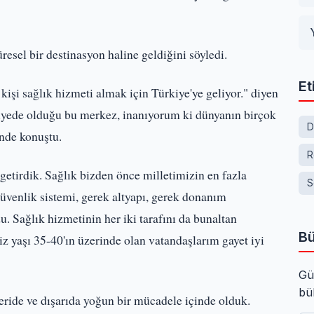
esel bir destinasyon haline geldiğini söyledi.
Et
işi sağlık hizmeti almak için Türkiye'ye geliyor." diyen
viyede olduğu bu merkez, inanıyorum ki dünyanın birçok
D
inde konuştu.
R
getirdik. Sağlık bizden önce milletimizin en fazla
S
 güvenlik sistemi, gerek altyapı, gerek donanım
. Sağlık hizmetinin her iki tarafını da bunaltan
Bü
z yaşı 35-40'ın üzerinde olan vatandaşlarım gayet iyi
Gü
bü
eride ve dışarıda yoğun bir mücadele içinde olduk.