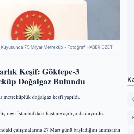
 Kuyusunda 75 Milyar Metreküp - Fotoğraf: HABER ÖZET
arlık Keşif: Göktepe-3
eküp Doğalgaz Bulundu
Ka
 metreküplük doğalgaz keşfi yapıldı.
şmeyi İstanbul'daki hastane açılışında duyurdu.
aki çalışmalarına 27 Mart günü başladığını anımsatan