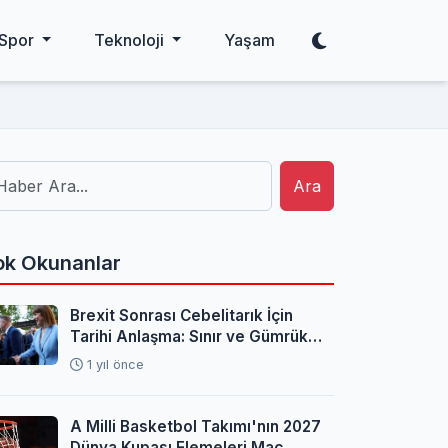
Spor
Teknoloji
Yaşam
Ara
k Okunanlar
Brexit Sonrası Cebelitarık İçin
Tarihi Anlaşma: Sınır ve Gümrük
Sorunları Çözüldü
1 yıl önce
A Milli Basketbol Takımı'nın 2027
Dünya Kupası Elemeleri Maç