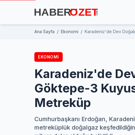
Ana Sayfa
Ekonomi
Karadeniz'de Dev Doğal
EKONOMI
Karadeniz'de Dev
Göktepe-3 Kuyus
Metreküp
Cumhurbaşkanı Erdoğan, Karadeniz
metreküplük doğalgaz keşfedildiğin