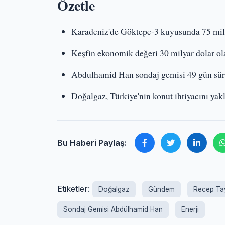
Özetle
Karadeniz'de Göktepe-3 kuyusunda 75 mily
Keşfin ekonomik değeri 30 milyar dolar ola
Abdulhamid Han sondaj gemisi 49 gün süre
Doğalgaz, Türkiye'nin konut ihtiyacını yakl
Bu Haberi Paylaş:
Etiketler:
Doğalgaz
Gündem
Recep Ta
Sondaj Gemisi Abdülhamid Han
Enerji