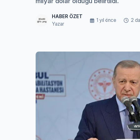
milyar dolar olduğu belirtildi.
HABER ÖZET
1 yıl önce
2 d
Yazar