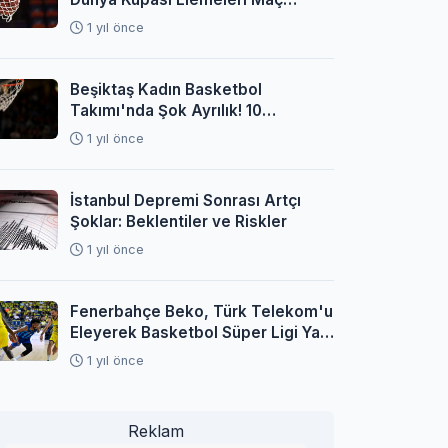
Programı Açıklandı
1 yıl önce
Beşiktaş Kadın Basketbol
Takımı'nda Şok Ayrılık! 10
Oyuncuyla Yollar Ayrıldı
1 yıl önce
İstanbul Depremi Sonrası Artçı
Şoklar: Beklentiler ve Riskler
1 yıl önce
Fenerbahçe Beko, Türk Telekom'u
Eleyerek Basketbol Süper Ligi Yarı
Finaline Yükseldi
1 yıl önce
Reklam