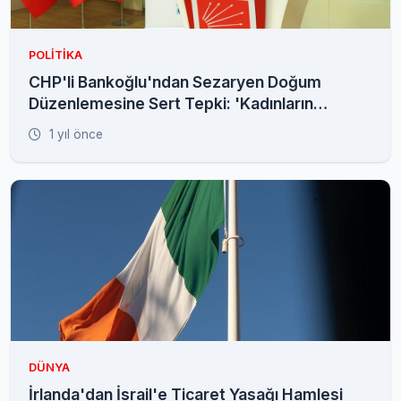
POLITIKA
CHP'li Bankoğlu'ndan Sezaryen Doğum
Düzenlemesine Sert Tepki: 'Kadınların
Bedeninden Elinizi Çekin!'
1 yıl önce
DÜNYA
İrlanda'dan İsrail'e Ticaret Yasağı Hamlesi