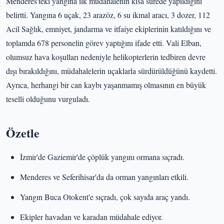
Menderes'teki yangına ilk müdahalenin kısa sürede yapıldığını
belirtti. Yangına 6 uçak, 23 arazöz, 6 su ikmal aracı, 3 dozer, 112
Acil Sağlık, emniyet, jandarma ve itfaiye ekiplerinin katıldığını ve
toplamda 678 personelin görev yaptığını ifade etti. Vali Elban,
olumsuz hava koşulları nedeniyle helikopterlerin tedbiren devre
dışı bırakıldığını, müdahalelerin uçaklarla sürdürüldüğünü kaydetti.
Ayrıca, herhangi bir can kaybı yaşanmamış olmasının en büyük
teselli olduğunu vurguladı.
Özetle
İzmir'de Gaziemir'de çöplük yangını ormana sıçradı.
Menderes ve Seferihisar'da da orman yangınları etkili.
Yangın Buca Otokent'e sıçradı, çok sayıda araç yandı.
Ekipler havadan ve karadan müdahale ediyor.