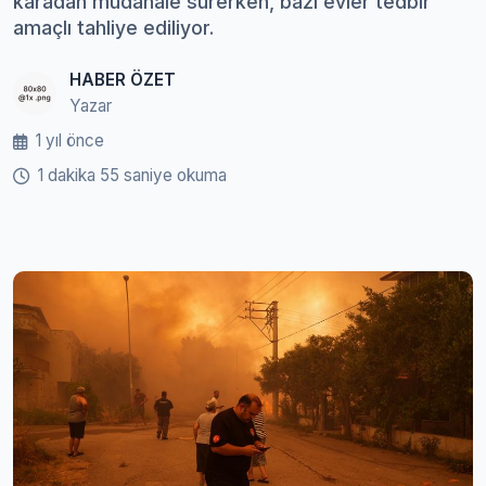
karadan müdahale sürerken, bazı evler tedbir
amaçlı tahliye ediliyor.
HABER ÖZET
Yazar
1 yıl önce
1 dakika 55 saniye okuma