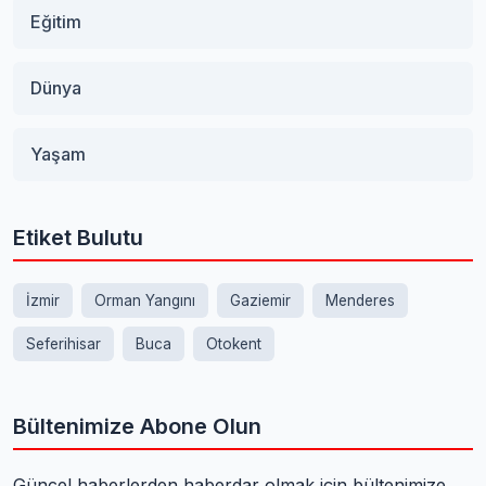
Eğitim
Dünya
Yaşam
Etiket Bulutu
İzmir
Orman Yangını
Gaziemir
Menderes
Seferihisar
Buca
Otokent
Bültenimize Abone Olun
Güncel haberlerden haberdar olmak için bültenimize