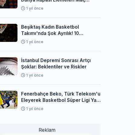
Programı Açıklandı
1 yıl önce
Beşiktaş Kadın Basketbol
Takımı'nda Şok Ayrılık! 10
Oyuncuyla Yollar Ayrıldı
1 yıl önce
İstanbul Depremi Sonrası Artçı
Şoklar: Beklentiler ve Riskler
1 yıl önce
Fenerbahçe Beko, Türk Telekom'u
Eleyerek Basketbol Süper Ligi Yarı
Finaline Yükseldi
1 yıl önce
Reklam