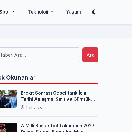
Spor
Teknoloji
Yaşam
Ara
k Okunanlar
Brexit Sonrası Cebelitarık İçin
Tarihi Anlaşma: Sınır ve Gümrük
Sorunları Çözüldü
1 yıl önce
A Milli Basketbol Takımı'nın 2027
Dünya Kupası Elemeleri Maç