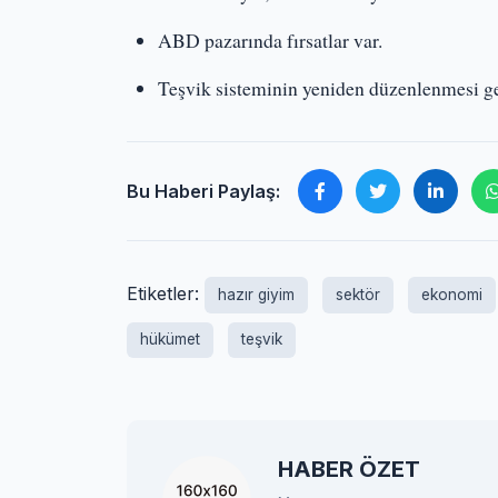
ABD pazarında fırsatlar var.
Teşvik sisteminin yeniden düzenlenmesi ge
Bu Haberi Paylaş:
Etiketler:
hazır giyim
sektör
ekonomi
hükümet
teşvik
HABER ÖZET