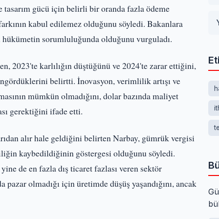
ve tasarım gücü için belirli bir oranda fazla ödeme
farkının kabul edilemez olduğunu söyledi. Bakanlara
mün hükümetin sorumluluğunda olduğunu vurguladı.
Et
, 2023'te karlılığın düştüğünü ve 2024'te zarar ettiğini,
rdüklerini belirtti. İnovasyon, verimlilik artışı ve
h
ınmasının mümkün olmadığını, dolar bazında maliyet
i
ı gerektiğini ifade etti.
t
arıdan alır hale geldiğini belirten Narbay, gümrük vergisi
liğin kaybedildiğinin göstergesi olduğunu söyledi.
Bü
 yine de en fazla dış ticaret fazlası veren sektör
ında pazar olmadığı için üretimde düşüş yaşandığını, ancak
Gü
bü