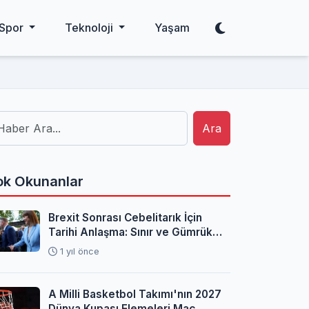
Spor
Teknoloji
Yaşam
Ara
k Okunanlar
Brexit Sonrası Cebelitarık İçin
Tarihi Anlaşma: Sınır ve Gümrük
Sorunları Çözüldü
1 yıl önce
A Milli Basketbol Takımı'nın 2027
Dünya Kupası Elemeleri Maç