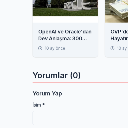
OpenAI ve Oracle'dan
OVP'de
Dev Anlaşma: 300
Hayatı
Milyar Dolarlık Bulut
Düzenl
10 ay önce
10 ay
Ortaklığı
Borçlul
İstihd
Yorumlar (0)
Yorum Yap
İsim *