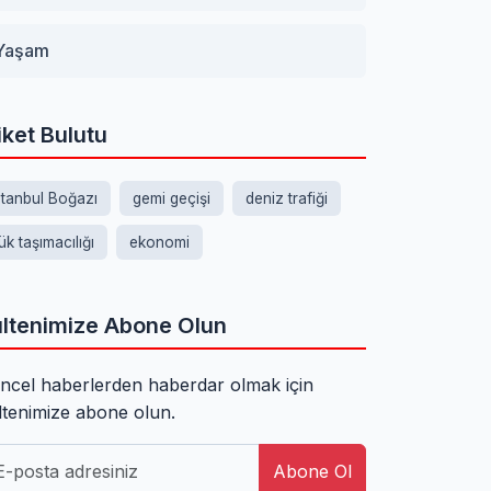
Yaşam
iket Bulutu
stanbul Boğazı
gemi geçişi
deniz trafiği
ük taşımacılığı
ekonomi
ltenimize Abone Olun
ncel haberlerden haberdar olmak için
ltenimize abone olun.
Abone Ol