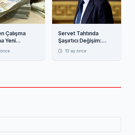
n Çalışma
Servet Tahtında
na Yeni
Şaşırtıcı Değişim:
emeler: Prim
Ellison, Musk'ı Bir
 önce
10 ay önce
arı ve Kayıt Dışı
Geceliğine Tahtından
am Radarda
İndirdi!