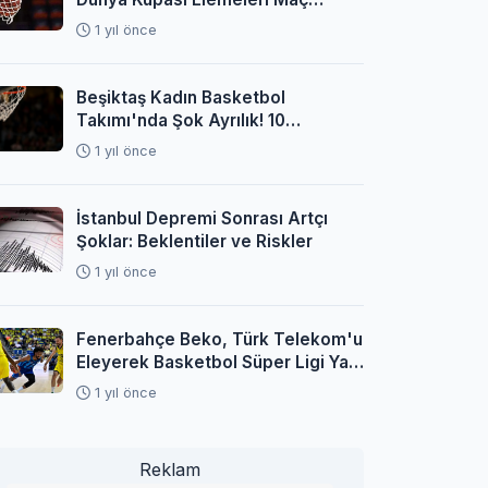
Programı Açıklandı
1 yıl önce
Beşiktaş Kadın Basketbol
Takımı'nda Şok Ayrılık! 10
Oyuncuyla Yollar Ayrıldı
1 yıl önce
İstanbul Depremi Sonrası Artçı
Şoklar: Beklentiler ve Riskler
1 yıl önce
Fenerbahçe Beko, Türk Telekom'u
Eleyerek Basketbol Süper Ligi Yarı
Finaline Yükseldi
1 yıl önce
Reklam