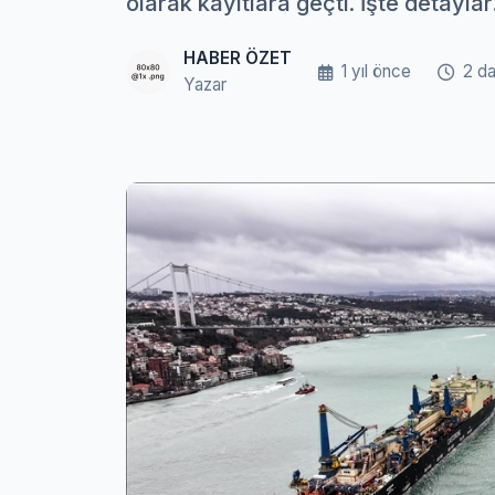
olarak kayıtlara geçti. İşte detaylar.
HABER ÖZET
1 yıl önce
2 d
Yazar