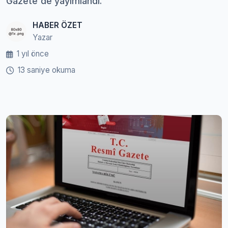
Gazete'de yayımlandı.
HABER ÖZET
Yazar
1 yıl önce
13 saniye okuma