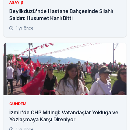
ASAYIŞ
Beylikdüzü'nde Hastane Bahçesinde Silahlı
Saldırı: Husumet Kanlı Bitti
1 yıl önce
GÜNDEM
İzmir'de CHP Mitingi: Vatandaşlar Yokluğa ve
Yozlaşmaya Karşı Direniyor
1 yıl önce