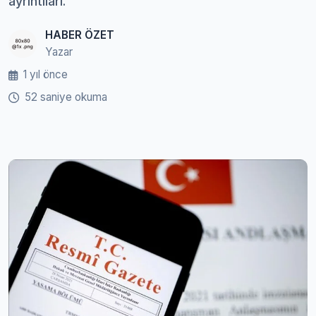
ayrıntıları.
HABER ÖZET
Yazar
1 yıl önce
52 saniye okuma