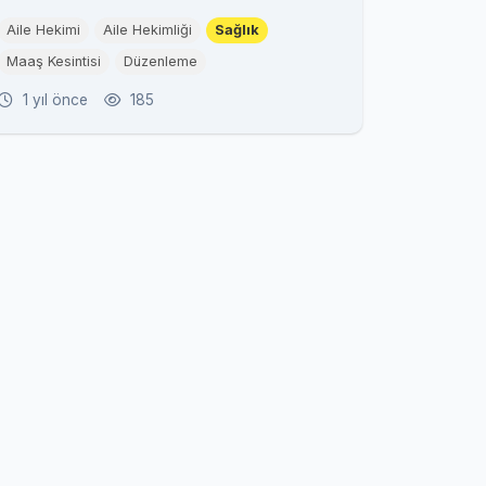
Aile Hekimi
Aile Hekimliği
Sağlık
Maaş Kesintisi
Düzenleme
1 yıl önce
185