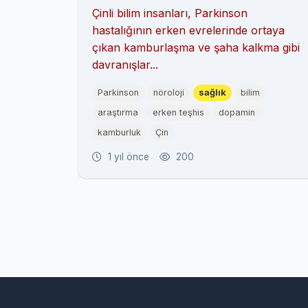
ve Şaha Kalkma Davranışları
Çinli bilim insanları, Parkinson
Uyarı Sinyali Olabilir
hastalığının erken evrelerinde ortaya
çıkan kamburlaşma ve şaha kalkma gibi
davranışlar...
Parkinson
nöroloji
sağlık
bilim
araştırma
erken teşhis
dopamin
kamburluk
Çin
1 yıl önce
200