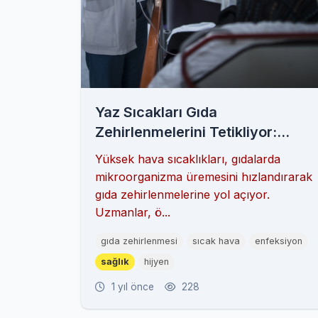
Yaz Sıcakları Gıda
Zehirlenmelerini Tetikliyor:
Uzmanlardan Uyarılar
Yüksek hava sıcaklıkları, gıdalarda
mikroorganizma üremesini hızlandırarak
gıda zehirlenmelerine yol açıyor.
Uzmanlar, ö...
gıda zehirlenmesi
sıcak hava
enfeksiyon
sağlık
hijyen
1 yıl önce
228