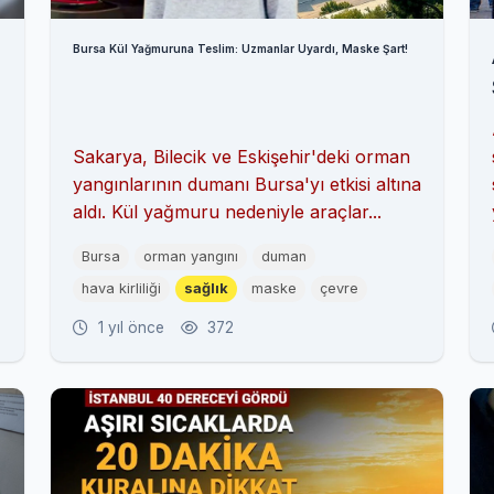
Bursa Kül Yağmuruna Teslim: Uzmanlar Uyardı, Maske Şart!
Sakarya, Bilecik ve Eskişehir'deki orman
yangınlarının dumanı Bursa'yı etkisi altına
aldı. Kül yağmuru nedeniyle araçlar...
Bursa
orman yangını
duman
hava kirliliği
sağlık
maske
çevre
1 yıl önce
372