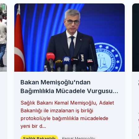
Bakan Memişoğlu'ndan
Bağımlılıkla Mücadele Vurgusu:
Tedavi ve Rehabilitasyon
Sağlık Bakanı Kemal Memişoğlu, Adalet
Yaygınlaşıyor
Bakanlığı ile imzalanan iş birliği
protokolüyle bağımlılıkla mücadelede
yeni bir d...
Sağlık Bakanlığı
Kemal Memişoğlu