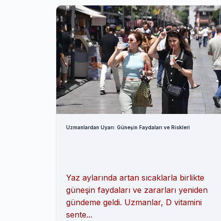
Uzmanlardan Uyarı: Güneşin Faydaları ve Riskleri
Yaz aylarında artan sıcaklarla birlikte
güneşin faydaları ve zararları yeniden
gündeme geldi. Uzmanlar, D vitamini
sente...