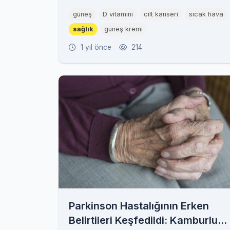
güneş
D vitamini
cilt kanseri
sıcak hava
sağlık
güneş kremi
1 yıl önce
214
Parkinson Hastalığının Erken
Belirtileri Keşfedildi: Kamburluk