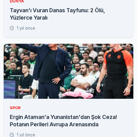
DÜNYA
Tayvan'ı Vuran Danas Tayfunu: 2 Ölü,
Yüzlerce Yaralı
1 yıl önce
SPOR
Ergin Ataman'a Yunanistan'dan Şok Ceza!
Potanın Perileri Avrupa Arenasında
1 yıl önce