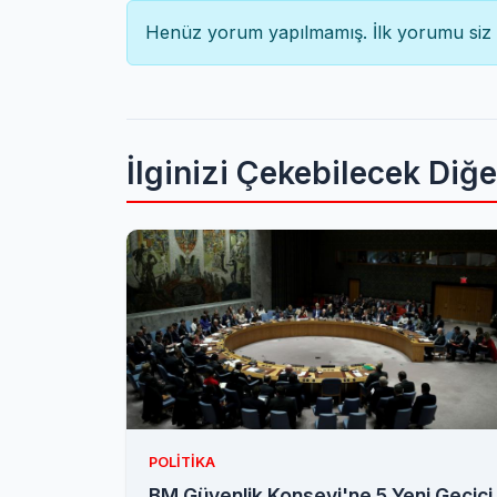
Henüz yorum yapılmamış. İlk yorumu siz 
İlginizi Çekebilecek Diğ
POLITIKA
BM Güvenlik Konseyi'ne 5 Yeni Geçici