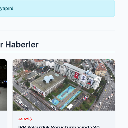
yapın!
er Haberler
ASAYIŞ
İBB Yolsuzluk Soruşturmasında 30