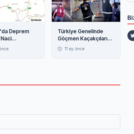
Bi
'da Deprem
Türkiye Genelinde
 Naci
Göçmen Kaçakçılarına
en Kritik
Operasyon: 52 Gözaltı
 önce
11 ay önce
 Fay Zonu
!