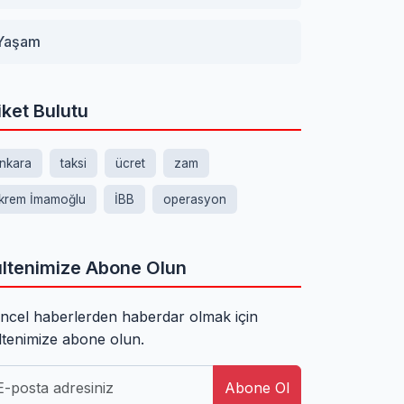
Yaşam
iket Bulutu
nkara
taksi
ücret
zam
krem İmamoğlu
İBB
operasyon
ltenimize Abone Olun
ncel haberlerden haberdar olmak için
ltenimize abone olun.
Abone Ol