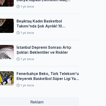
Programı Açıklandı
1 yıl önce
Beşiktaş Kadın Basketbol
Takımı'nda Şok Ayrılık! 10
Oyuncuyla Yollar Ayrıldı
1 yıl önce
İstanbul Depremi Sonrası Artçı
Şoklar: Beklentiler ve Riskler
1 yıl önce
Fenerbahçe Beko, Türk Telekom'u
Eleyerek Basketbol Süper Ligi Yarı
Finaline Yükseldi
1 yıl önce
Reklam