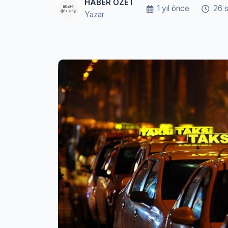
HABER ÖZET
1 yıl önce
26 
Yazar