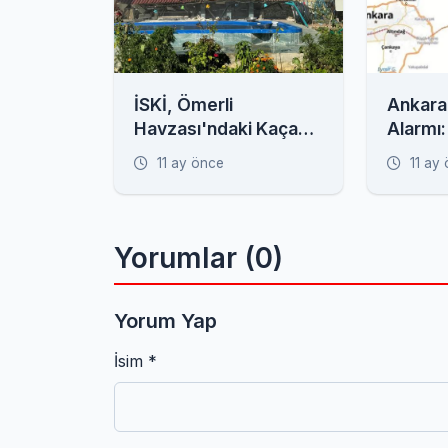
İSKİ, Ömerli
Ankara
Havzası'ndaki Kaçak
Alarmı:
Yapılara Geçit
Görür'd
11 ay önce
11 ay
Vermedi!
Çankırı
Uyarısı
Yorumlar (0)
Yorum Yap
İsim *