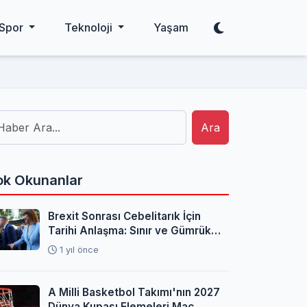
Spor
Teknoloji
Yaşam
Ara
k Okunanlar
Brexit Sonrası Cebelitarık İçin
Tarihi Anlaşma: Sınır ve Gümrük
Sorunları Çözüldü
1 yıl önce
A Milli Basketbol Takımı'nın 2027
Dünya Kupası Elemeleri Maç