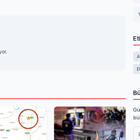
Et
yor.
A
E
Bü
Gü
bü