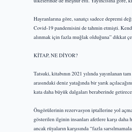
ülkelerinde de meşhur etti. Yayıncısına göre, ki
Hayranlarına göre, sanatçı sadece depremi değ
Covid-19 pandemisini de tahmin etmişti. Kendisi
alınmak için fazla muğlak olduğuna” dikkat çe
KİTAP, NE DİYOR?
Tatsuki, kitabının 2021 yılında yayınlanan t
arasındaki deniz yatağında bir yarık açılacağ
kata daha büyük dalgaları beraberinde getirece
Öngörülerinin rezervasyon iptallerine yol açma
gösterilen ilginin insanları afetlere karşı daha
ancak rüyaların karşısında “fazla sarsılmamal