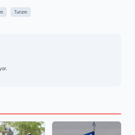
em
Turizm
yor.