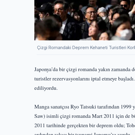
Çizgi Romandaki Deprem Kehaneti Turistleri Kork
Japonya’da bir çizgi romanda yakın zamanda doğ
turistler rezervasyonlarını iptal etmeye başlad
ediliyordu.
Manga sanatçısı Ryo Tatsuki tarafından 1999 
Saw) isimli çizgi romanda Mart 2011 için de b
2011 tarihinde gerçekten bir deprem oldu; T
ardından yıkıcı bir tsunami Japonya’yı vurdu.