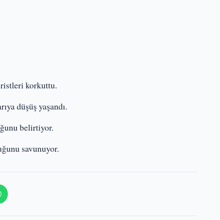
istleri korkuttu.
arıya düşüş yaşandı.
ğunu belirtiyor.
duğunu savunuyor.