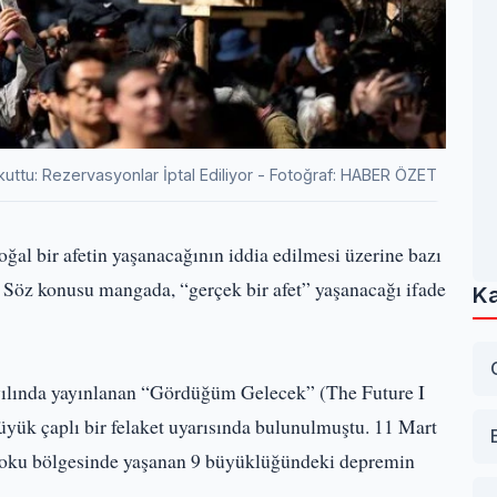
uttu: Rezervasyonlar İptal Ediliyor - Fotoğraf: HABER ÖZET
al bir afetin yaşanacağının iddia edilmesi üzerine bazı
ı. Söz konusu mangada, “gerçek bir afet” yaşanacağı ifade
Ka
yılında yayınlanan “Gördüğüm Gelecek” (The Future I
üyük çaplı bir felaket uyarısında bulunulmuştu. 11 Mart
ohoku bölgesinde yaşanan 9 büyüklüğündeki depremin