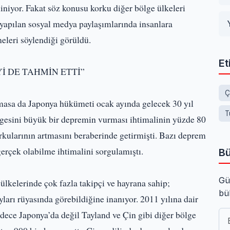
iniyor. Fakat söz konusu korku diğer bölge ülkeleri
 yapılan sosyal medya paylaşımlarında insanlara
leri söylendiği görüldü.
Et
İ DE TAHMİN ETTİ”
Ç
masa da Japonya hükümeti ocak ayında gelecek 30 yıl
T
gesini büyük bir depremin vurması ihtimalinin yüzde 80
kularının artmasını beraberinde getirmişti. Bazı deprem
 gerçek olabilme ihtimalini sorgulamıştı.
Bü
Gü
ülkelerinde çok fazla takipçi ve hayrana sahip;
bü
ları rüyasında görebildiğine inanıyor. 2011 yılına dair
adece Japonya’da değil Tayland ve Çin gibi diğer bölge