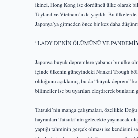
ikinci, Hong Kong ise dördüncü ülke olarak bil
Tayland ve Vietnam’a da yayıldı. Bu ülkelerde
Japonya’ya gitmeden önce bir kez daha düşünme
“LADY DI’NİN ÖLÜMÜNÜ VE PANDEMİY
Japonya büyük depremlere yabancı bir ülke ol
içinde ülkenin güneyindeki Nankai Trough böl
olduğunu açıklamış, bu da “büyük deprem” kor
bilimciler ise bu uyarıları eleştirerek bunların
Tatsuki’nin manga çalışmaları, özellikle Doğu 
hayranları Tatsuki’nin gelecekte yaşanacak olay
yaptığı tahminin gerçek olması ise kendisini s