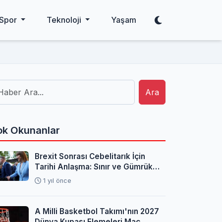
Spor
Teknoloji
Yaşam
Ara
k Okunanlar
Brexit Sonrası Cebelitarık İçin
Tarihi Anlaşma: Sınır ve Gümrük
Sorunları Çözüldü
1 yıl önce
A Milli Basketbol Takımı'nın 2027
Dünya Kupası Elemeleri Maç