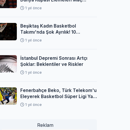
Programı Açıklandı
1 yıl önce
Beşiktaş Kadın Basketbol
Takımı'nda Şok Ayrılık! 10
Oyuncuyla Yollar Ayrıldı
1 yıl önce
İstanbul Depremi Sonrası Artçı
Şoklar: Beklentiler ve Riskler
1 yıl önce
Fenerbahçe Beko, Türk Telekom'u
Eleyerek Basketbol Süper Ligi Yarı
Finaline Yükseldi
1 yıl önce
Reklam