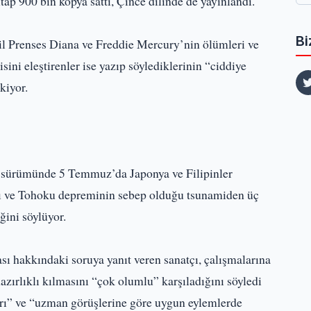
tap 900 bin kopya sattı, Çince dilinde de yayınlandı.
Bi
il Prenses Diana ve Freddie Mercury’nin ölümleri ve
ni eleştirenler ise yazıp söylediklerinin “ciddiye
kiyor.
am sürümünde 5 Temmuz’da Japonya ve Filipinler
ını ve Tohoku depreminin sebep olduğu tsunamiden üç
ğini söylüyor.
sı hakkındaki soruya yanıt veren sanatçı, çalışmalarına
 hazırlıklı kılmasını “çok olumlu” karşıladığını söyledi
arı” ve “uzman görüşlerine göre uygun eylemlerde