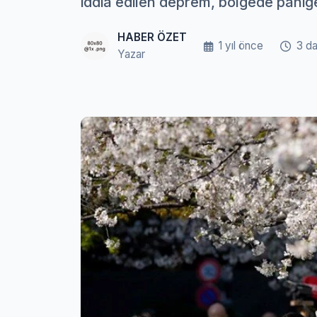
iddia edilen deprem, bölgede paniğe
HABER ÖZET
1 yıl önce
3 da
Yazar