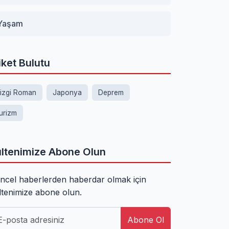
Yaşam
iket Bulutu
izgi Roman
Japonya
Deprem
urizm
ltenimize Abone Olun
ncel haberlerden haberdar olmak için
ltenimize abone olun.
Abone Ol