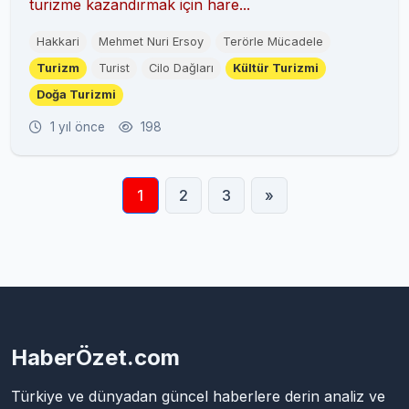
turizme kazandırmak için hare...
Hakkari
Mehmet Nuri Ersoy
Terörle Mücadele
Turizm
Turist
Cilo Dağları
Kültür Turizmi
Doğa Turizmi
1 yıl önce
198
1
2
3
»
HaberÖzet.com
Türkiye ve dünyadan güncel haberlere derin analiz ve