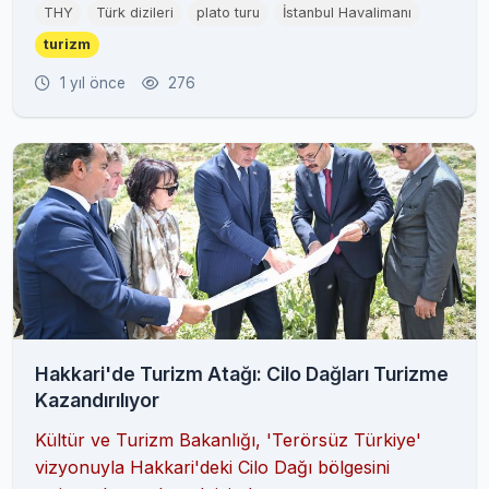
THY
Türk dizileri
plato turu
İstanbul Havalimanı
turizm
1 yıl önce
276
Hakkari'de Turizm Atağı: Cilo Dağları Turizme
Kazandırılıyor
Kültür ve Turizm Bakanlığı, 'Terörsüz Türkiye'
vizyonuyla Hakkari'deki Cilo Dağı bölgesini