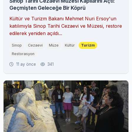
Sinop Tarihi Cezaevi Müzesi Kapılarını Açtı:
Geçmişten Geleceğe Bir Köprü
Kültür ve Turizm Bakanı Mehmet Nuri Ersoy'un
katılımıyla Sinop Tarihi Cezaevi ve Müzesi, restore
edilerek yeniden açıldı...
Sinop
Cezaevi
Müze
Kültür
Turizm
Restorasyon
11 ay önce
341