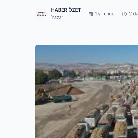
HABER ÖZET
1 yıl önce
2 da
Yazar