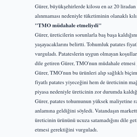
Gürer, büyükşehirlerde kilosu en az 20 liradan 
alınmaması nedeniyle tüketiminin olanaklı kılı
''TMO müdahale etmeliydi''
Gürer, üreticilerin sorunlarla baş başa kaldığı
yaşayacaklarını belirtti. Tohumluk patates fiya
vurguladı. Patateslerin uygun olmayan koşull
dile getiren Gürer, TMO'nun müdahale etmesi g
Gürer, TMO'nun bu ürünleri alıp sağlıklı bi
fiyatlı patates yiyeceğini hem de üreticinin ma
piyasa nedeniyle üreticinin zor durumda kaldığın
Gürer, patates tohumunun yüksek maliyetine ra
anlamına geldiğini söyledi. Vatandaşın market
üreticinin ürününü ucuza satamadığını dile g
etmesi gerektiğini vurguladı.