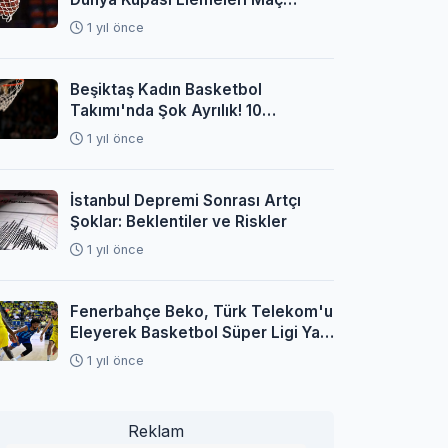
Programı Açıklandı
1 yıl önce
Beşiktaş Kadın Basketbol
Takımı'nda Şok Ayrılık! 10
Oyuncuyla Yollar Ayrıldı
1 yıl önce
İstanbul Depremi Sonrası Artçı
Şoklar: Beklentiler ve Riskler
1 yıl önce
Fenerbahçe Beko, Türk Telekom'u
Eleyerek Basketbol Süper Ligi Yarı
Finaline Yükseldi
1 yıl önce
Reklam