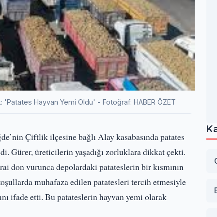
k: 'Patates Hayvan Yemi Oldu' - Fotoğraf: HABER ÖZET
Ka
e’nin Çiftlik ilçesine bağlı Alay kasabasında patates
edi. Gürer, üreticilerin yaşadığı zorluklara dikkat çekti.
irai don vurunca depolardaki patateslerin bir kısmının
oşullarda muhafaza edilen patatesleri tercih etmesiyle
ını ifade etti. Bu patateslerin hayvan yemi olarak