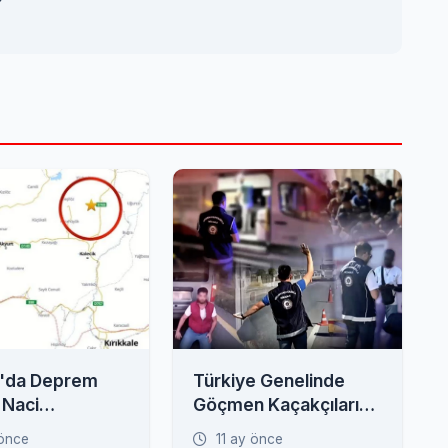
'da Deprem
Türkiye Genelinde
 Naci
Göçmen Kaçakçılarına
en Kritik
Operasyon: 52 Gözaltı
 önce
11 ay önce