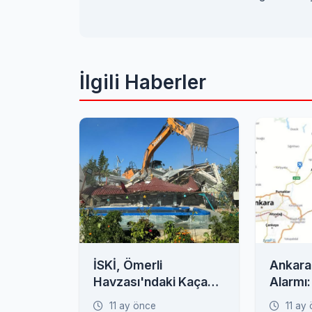
İlgili Haberler
İSKİ, Ömerli
Ankara
Havzası'ndaki Kaçak
Alarmı:
Yapılara Geçit
Görür'd
11 ay önce
11 ay