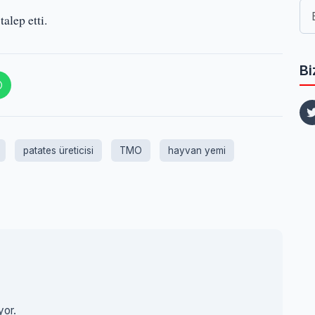
alep etti.
Bi
patates üreticisi
TMO
hayvan yemi
yor.