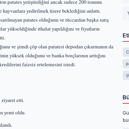
on patates yetiştirdiğini ancak sadece 200 tonunu
ve hayvanlara yedirilmek üzere beklediğini anlattı.
 satılmayan patates olduğunu ve tüccardan başka satış
tlar yükseldiğinde ithalat yapıldığını ve fiyatların
Et
ti.
uğunu ve şimdi çöp olan patatesi depodan çıkarmanın da
C
lerinin yüksek olduğunu ve banka borçlarının arttığını
redilerini faizsiz ertelemesini istedi.
p
ç
Bü
ziyaret etti.
an yemi oldu.
Gü
bü
landı.