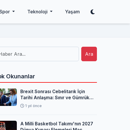
Spor
Teknoloji
Yaşam
Ara
k Okunanlar
Brexit Sonrası Cebelitarık İçin
Tarihi Anlaşma: Sınır ve Gümrük
Sorunları Çözüldü
1 yıl önce
A Milli Basketbol Takımı'nın 2027
Dünya Kupası Elemeleri Maç