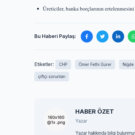
Üreticiler, banka borçlarının ertelenmesini t
Bu Haberi Paylaş:
Etiketler:
CHP
Ömer Fethi Gürer
Niğde
çiftçi sorunları
HABER ÖZET
Yazar
Yazar hakkında bilgi bulunmu