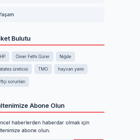
Yaşam
iket Bulutu
HP
Ömer Fethi Gürer
Niğde
atates üreticisi
TMO
hayvan yemi
iftçi sorunları
ltenimize Abone Olun
ncel haberlerden haberdar olmak için
ltenimize abone olun.