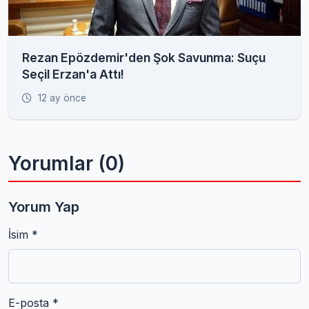
Rezan Epözdemir'den Şok Savunma: Suçu
Seçil Erzan'a Attı!
12 ay önce
Yorumlar (0)
Yorum Yap
İsim *
E-posta *