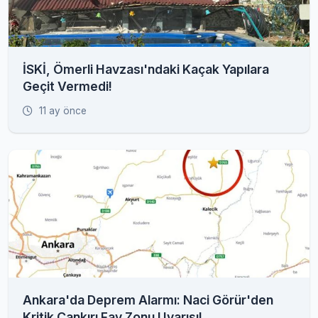
İSKİ, Ömerli Havzası'ndaki Kaçak Yapılara
Geçit Vermedi!
11 ay önce
Ankara'da Deprem Alarmı: Naci Görür'den
Kritik Çankırı Fay Zonu Uyarısı!