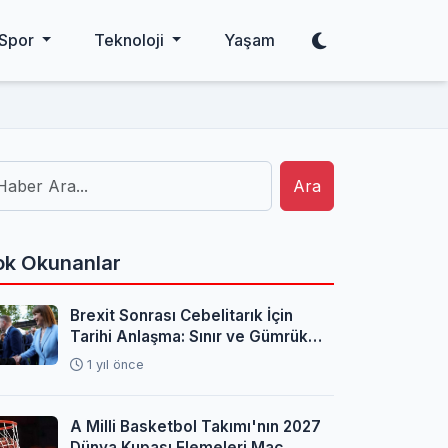
Spor
Teknoloji
Yaşam
Ara
k Okunanlar
Brexit Sonrası Cebelitarık İçin
Tarihi Anlaşma: Sınır ve Gümrük
Sorunları Çözüldü
1 yıl önce
A Milli Basketbol Takımı'nın 2027
Dünya Kupası Elemeleri Maç