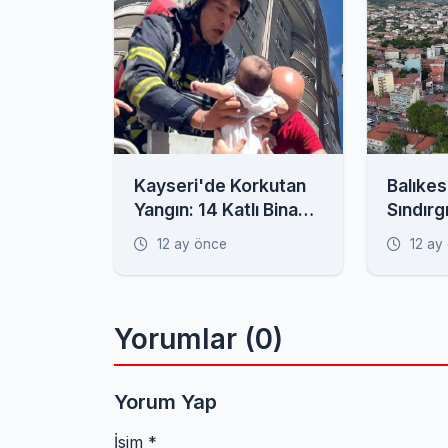
Kayseri'de Korkutan
Balıkes
Yangın: 14 Katlı Bina
Sındırg
Alevlere Teslim,
Havada
12 ay önce
12 ay
Mahsur Kalanlar Var!
Yorumlar (0)
Yorum Yap
İsim *