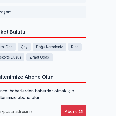
Yaşam
iket Bulutu
irai Don
Çay
Doğu Karadeniz
Rize
ekolte Düşüş
Ziraat Odası
ltenimize Abone Olun
ncel haberlerden haberdar olmak için
ltenimize abone olun.
Abone Ol