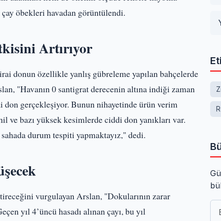
 çay öbekleri havadan görüntülendi.
isini Artırıyor
Et
rai donun özellikle yanlış gübreleme yapılan bahçelerde
slan, "Havanın 0 santigrat derecenin altına indiği zaman
Z
i don gerçekleşiyor. Bunun nihayetinde ürün verim
R
hil ve bazı yüksek kesimlerde ciddi don yanıkları var.
te sahada durum tespiti yapmaktayız," dedi.
Bü
üşecek
Gü
bü
ktireceğini vurgulayan Arslan, "Dokularının zarar
Geçen yıl 4’üncü hasadı alınan çayı, bu yıl