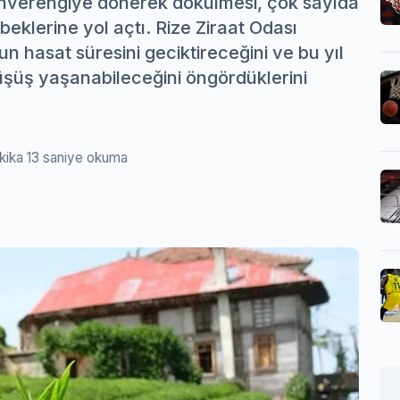
kahverengiye dönerek dökülmesi, çok sayıda
eklerine yol açtı. Rize Ziraat Odası
n hasat süresini geciktireceğini ve bu yıl
üşüş yaşanabileceğini öngördüklerini
kika 13 saniye okuma