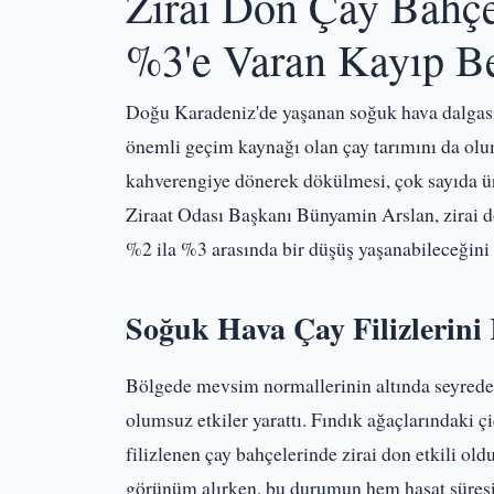
Zirai Don Çay Bahçe
%3'e Varan Kayıp B
Doğu Karadeniz'de yaşanan soğuk hava dalgası 
önemli geçim kaynağı olan çay tarımını da olum
kahverengiye dönerek dökülmesi, çok sayıda ür
Ziraat Odası Başkanı Bünyamin Arslan, zirai do
%2 ila %3 arasında bir düşüş yaşanabileceğini 
Soğuk Hava Çay Filizlerini
Bölgede mevsim normallerinin altında seyreden 
olumsuz etkiler yarattı. Fındık ağaçlarındaki 
filizlenen çay bahçelerinde zirai don etkili ol
görünüm alırken, bu durumun hem hasat süresi