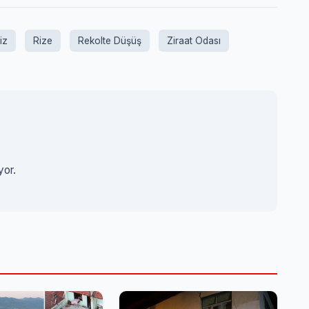
iz
Rize
Rekolte Düşüş
Ziraat Odası
yor.