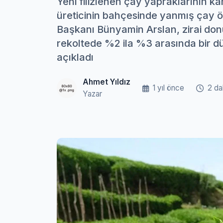
Yeni filizlenen çay yapraklarının 
üreticinin bahçesinde yanmış çay öb
Başkanı Bünyamin Arslan, zirai donu
rekoltede %2 ila %3 arasında bir d
açıkladı
Ahmet Yıldız
1 yıl önce
2 da
Yazar