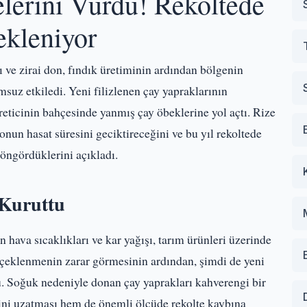
lerini Vurdu! Rekoltede
ekleniyor
ve zirai don, fındık üretiminin ardından bölgenin
suz etkiledi. Yeni filizlenen çay yapraklarının
eticinin bahçesinde yanmış çay öbeklerine yol açtı. Rize
nun hasat süresini geciktireceğini ve bu yıl rekoltede
öngördüklerini açıkladı.
 Kuruttu
hava sıcaklıkları ve kar yağışı, tarım ürünleri üzerinde
çiçeklenmenin zarar görmesinin ardından, şimdi de yeni
du. Soğuk nedeniyle donan çay yaprakları kahverengi bir
ni uzatması hem de önemli ölçüde rekolte kaybına