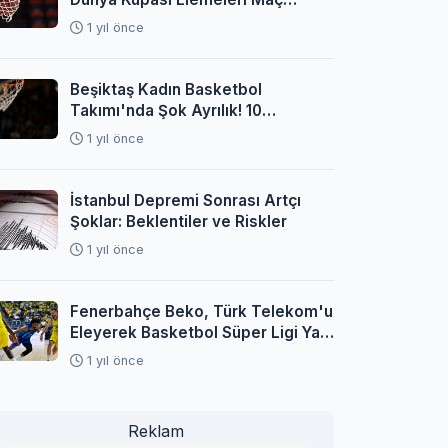
Programı Açıklandı
1 yıl önce
Beşiktaş Kadın Basketbol
Takımı'nda Şok Ayrılık! 10
Oyuncuyla Yollar Ayrıldı
1 yıl önce
İstanbul Depremi Sonrası Artçı
Şoklar: Beklentiler ve Riskler
1 yıl önce
Fenerbahçe Beko, Türk Telekom'u
Eleyerek Basketbol Süper Ligi Yarı
Finaline Yükseldi
1 yıl önce
Reklam