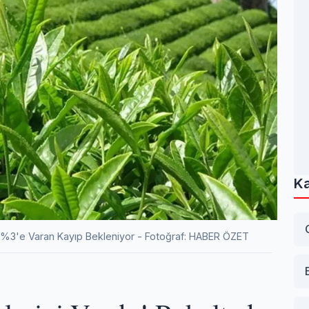
Ka
e %3'e Varan Kayıp Bekleniyor - Fotoğraf: HABER ÖZET