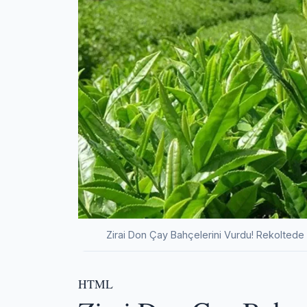
Zirai Don Çay Bahçelerini Vurdu! Rekolted
HTML