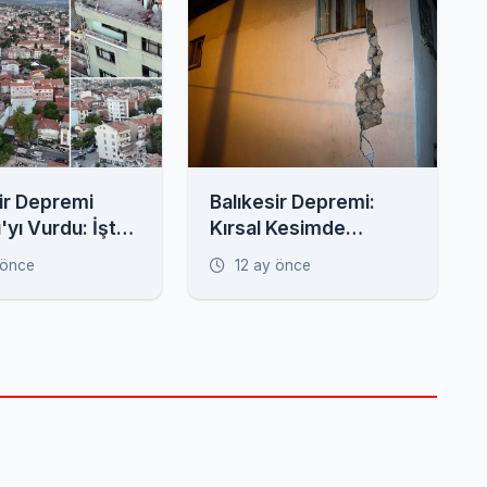
ir Depremi
Balıkesir Depremi:
ı'yı Vurdu: İşte
Kırsal Kesimde
n Görüntüler
Evlerde Derin
 önce
12 ay önce
Çatlaklar Oluştu,
Minare Yıkıldı