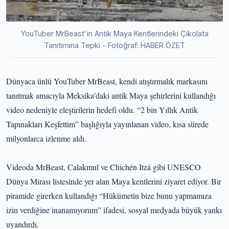
YouTuber MrBeast'in Antik Maya Kentlerindeki Çikolata
Tanıtımına Tepki - Fotoğraf: HABER ÖZET
Dünyaca ünlü YouTuber MrBeast, kendi atıştırmalık markasını
tanıtmak amacıyla Meksika’daki antik Maya şehirlerini kullandığı
video nedeniyle eleştirilerin hedefi oldu. “2 bin Yıllık Antik
Tapınakları Keşfettim” başlığıyla yayınlanan video, kısa sürede
milyonlarca izlenme aldı.
Videoda MrBeast, Calakmul ve Chichén Itzá gibi UNESCO
Dünya Mirası listesinde yer alan Maya kentlerini ziyaret ediyor. Bir
piramide girerken kullandığı “Hükümetin bize bunu yapmamıza
izin verdiğine inanamıyorum” ifadesi, sosyal medyada büyük yankı
uyandırdı.