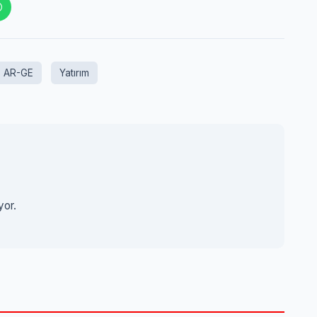
AR-GE
Yatırım
yor.