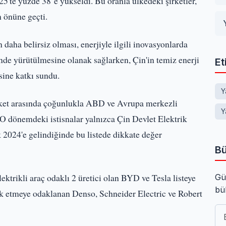
25'te yüzde 38’e yükseldi. Bu oranla ülkedeki şirketler,
n önüne geçti.
 daha belirsiz olması, enerjiyle ilgili inovasyonlarda
e yürütülmesine olanak sağlarken, Çin'in temiz enerji
Et
sine katkı sundu.
Y
rket arasında çoğunlukla ABD ve Avrupa merkezli
Y
 O dönemdeki istisnalar yalnızca Çin Devlet Elektrik
 2024'e gelindiğinde bu listede dikkate değer
Bü
lektrikli araç odaklı 2 üretici olan BYD ve Tesla listeye
Gü
bü
rik etmeye odaklanan Denso, Schneider Electric ve Robert