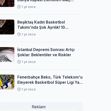
Programı Açıklandı
1 yıl önce
Beşiktaş Kadın Basketbol
Takımı'nda Şok Ayrılık! 10
Oyuncuyla Yollar Ayrıldı
1 yıl önce
İstanbul Depremi Sonrası Artçı
Şoklar: Beklentiler ve Riskler
1 yıl önce
Fenerbahçe Beko, Türk Telekom'u
Eleyerek Basketbol Süper Ligi Yarı
Finaline Yükseldi
1 yıl önce
Reklam