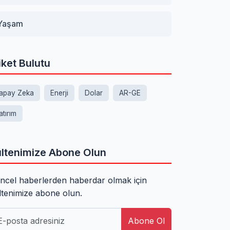
Yaşam
iket Bulutu
apay Zeka
Enerji
Dolar
AR-GE
atırım
ltenimize Abone Olun
ncel haberlerden haberdar olmak için
ltenimize abone olun.
Abone Ol