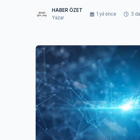
HABER ÖZET
1 yıl önce
3 da
Yazar