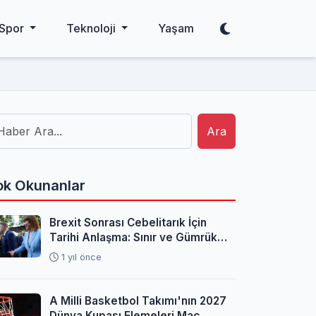
Spor
Teknoloji
Yaşam
Ara
k Okunanlar
Brexit Sonrası Cebelitarık İçin
Tarihi Anlaşma: Sınır ve Gümrük
Sorunları Çözüldü
1 yıl önce
A Milli Basketbol Takımı'nın 2027
Dünya Kupası Elemeleri Maç