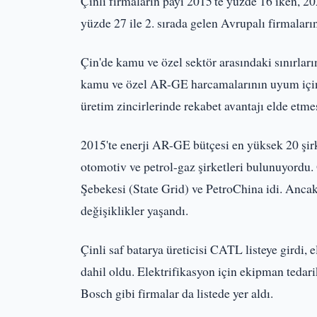
Çinli firmaların payı 2015'te yüzde 16 iken, 20
yüzde 27 ile 2. sırada gelen Avrupalı firmaları
Çin'de kamu ve özel sektör arasındaki sınırların
kamu ve özel AR-GE harcamalarının uyum içind
üretim zincirlerinde rekabet avantajı elde etme
2015'te enerji AR-GE bütçesi en yüksek 20 şi
otomotiv ve petrol-gaz şirketleri bulunuyordu.
Şebekesi (State Grid) ve PetroChina idi. Ancak
değişiklikler yaşandı.
Çinli saf batarya üreticisi CATL listeye girdi, e
dahil oldu. Elektrifikasyon için ekipman teda
Bosch gibi firmalar da listede yer aldı.