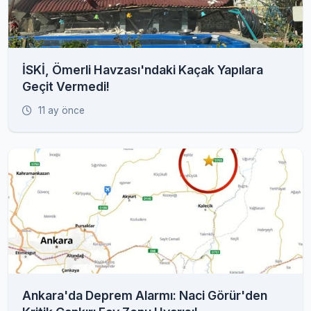
İSKİ, Ömerli Havzası'ndaki Kaçak Yapılara
Geçit Vermedi!
11 ay önce
Ankara'da Deprem Alarmı: Naci Görür'den