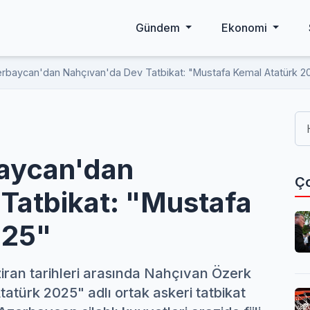
Gündem
Ekonomi
erbaycan'dan Nahçıvan'da Dev Tatbikat: "Mustafa Kemal Atatürk 2
baycan'dan
Ço
Tatbikat: "Mustafa
025"
ran tarihleri arasında Nahçıvan Özerk
türk 2025" adlı ortak askeri tatbikat