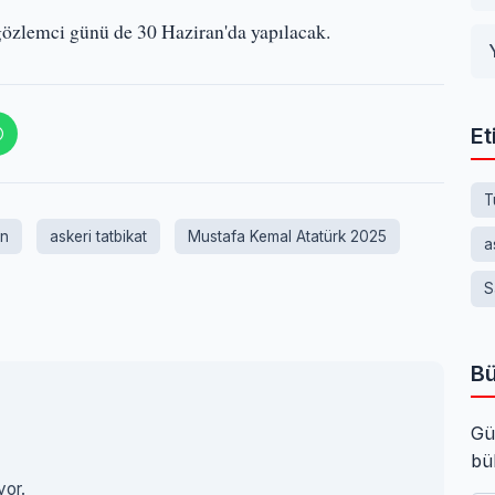
 gözlemci günü de 30 Haziran'da yapılacak.
Et
T
an
askeri tatbikat
Mustafa Kemal Atatürk 2025
a
S
Bü
Gü
bü
yor.