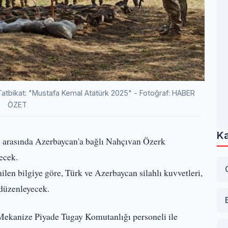
tbikat: "Mustafa Kemal Atatürk 2025" - Fotoğraf: HABER
ÖZET
Ka
i arasında Azerbaycan'a bağlı Nahçıvan Özerk
ecek.
en bilgiye göre, Türk ve Azerbaycan silahlı kuvvetleri,
 düzenleyecek.
i Mekanize Piyade Tugay Komutanlığı personeli ile