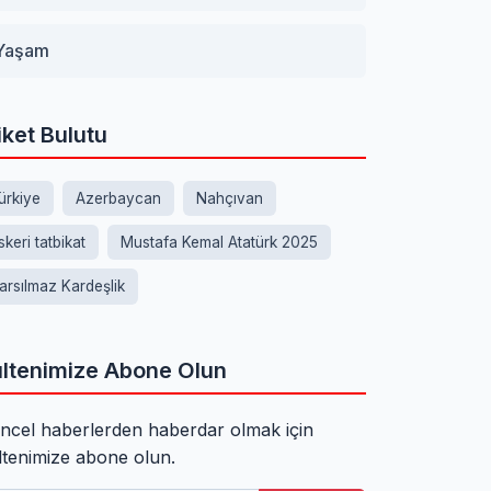
Yaşam
iket Bulutu
ürkiye
Azerbaycan
Nahçıvan
skeri tatbikat
Mustafa Kemal Atatürk 2025
arsılmaz Kardeşlik
ltenimize Abone Olun
ncel haberlerden haberdar olmak için
ltenimize abone olun.