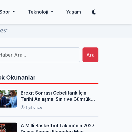
Spor
Teknoloji
Yaşam
025"
Ara
k Okunanlar
Brexit Sonrası Cebelitarık İçin
Tarihi Anlaşma: Sınır ve Gümrük
Sorunları Çözüldü
1 yıl önce
A Milli Basketbol Takımı'nın 2027
Dünya Kupası Elemeleri Maç