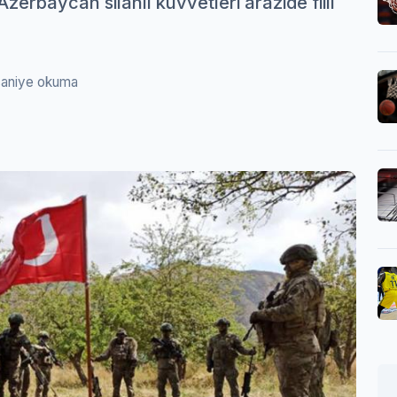
erbaycan silahlı kuvvetleri arazide fiili
saniye okuma