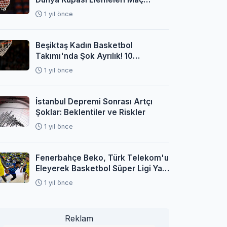
Programı Açıklandı
1 yıl önce
Beşiktaş Kadın Basketbol
Takımı'nda Şok Ayrılık! 10
Oyuncuyla Yollar Ayrıldı
1 yıl önce
İstanbul Depremi Sonrası Artçı
Şoklar: Beklentiler ve Riskler
1 yıl önce
Fenerbahçe Beko, Türk Telekom'u
Eleyerek Basketbol Süper Ligi Yarı
Finaline Yükseldi
1 yıl önce
Reklam