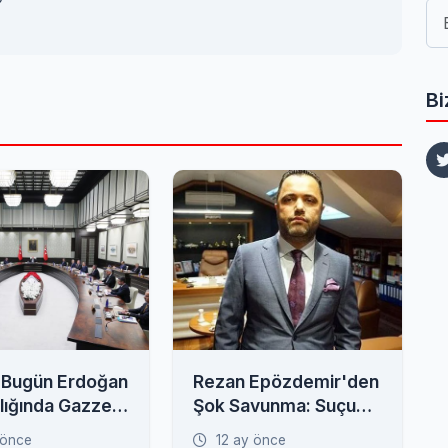
Bi
 Bugün Erdoğan
Rezan Epözdemir'den
lığında Gazze
Şok Savunma: Suçu
iyle
Seçil Erzan'a Attı!
 önce
12 ay önce