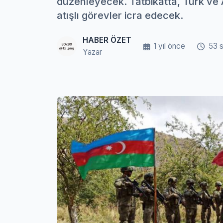
düzenleyecek. Tatbikatta, Türk ve Az
atışlı görevler icra edecek.
HABER ÖZET
1 yıl önce
53 
Yazar