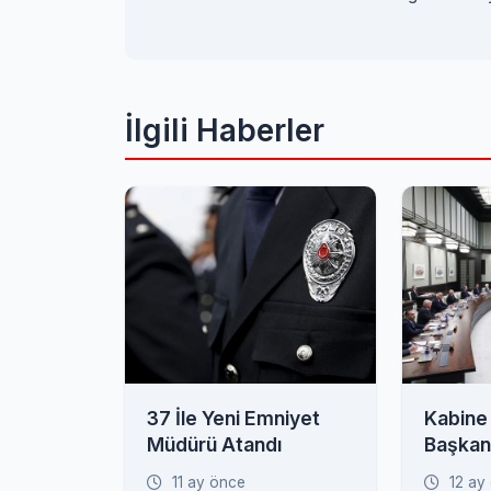
İlgili Haberler
37 İle Yeni Emniyet
Kabine
Müdürü Atandı
Başkan
Gündem
11 ay önce
12 ay