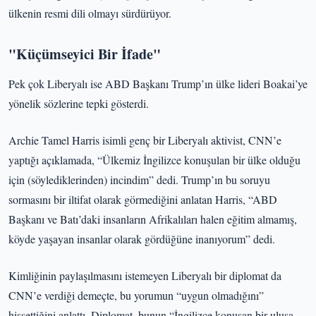
ülkenin resmi dili olmayı sürdürüyor.
"Küçümseyici Bir İfade"
Pek çok Liberyalı ise ABD Başkanı Trump’ın ülke lideri Boakai’ye
yönelik sözlerine tepki gösterdi.
Archie Tamel Harris isimli genç bir Liberyalı aktivist, CNN’e
yaptığı açıklamada, “Ülkemiz İngilizce konuşulan bir ülke olduğu
için (söylediklerinden) incindim” dedi. Trump’ın bu soruyu
sormasını bir iltifat olarak görmediğini anlatan Harris, “ABD
Başkanı ve Batı’daki insanların Afrikalıları halen eğitim almamış,
köyde yaşayan insanlar olarak gördüğüne inanıyorum” dedi.
Kimliğinin paylaşılmasını istemeyen Liberyalı bir diplomat da
CNN’e verdiği demeçte, bu yorumun “uygun olmadığını”
hissettiğini anlattı. Diplomat, bunun “İngilizce konuşan bir ulusa