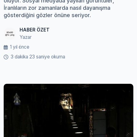
oluyor. Sosyal medyada yayılan görüntüler,
İranlıların zor zamanlarda nasıl dayanışma
gösterdiğini gözler önüne seriyor.
HABER ÖZET
Yazar
1 yıl önce
3 dakika 23 saniye okuma