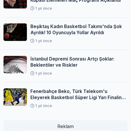
Kupası Elemeleri Maç Programı Açıklandı
1 yıl önce
Beşiktaş Kadın Basketbol Takımı'nda Şok
Ayrılık! 10 Oyuncuyla Yollar Ayrıldı
1 yıl önce
İstanbul Depremi Sonrası Artçı Şoklar:
Beklentiler ve Riskler
1 yıl önce
Fenerbahçe Beko, Türk Telekom'u
Eleyerek Basketbol Süper Ligi Yarı Finaline
Yükseldi
1 yıl önce
Reklam