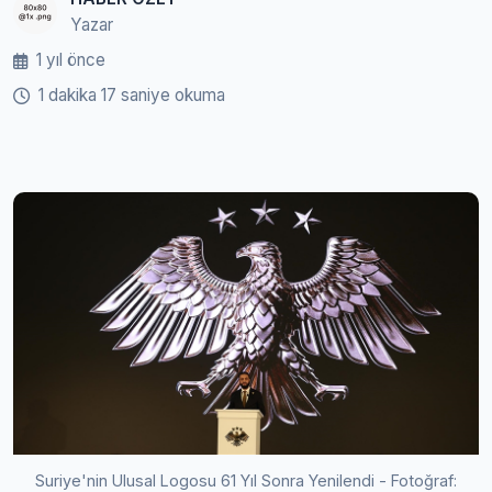
Yazar
1 yıl önce
1 dakika 17 saniye okuma
Suriye'nin Ulusal Logosu 61 Yıl Sonra Yenilendi - Fotoğraf: