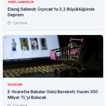
YEREL HABERLER
Elazığ Sallandı: Üçocak'ta 3,2 Büyüklüğünde
Deprem
1 yıl önce
EKONOMI
E-ticarette Babalar Günü Bereketi: Hacim 350
Milyar TL'yi Bulacak
1 yıl önce