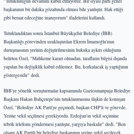
"Tutukluluğun devamını kabul etmiyoruz. Bir siyasi parti genel
başkanının bir dakika gözaltında olması bile yanlıştır. Hak ettiği
gibi beraat edeceğine inanıyorum" ifadelerini kullandı.
Tutuklandıktan sonra İstanbul Büyükşehir Belediye (İBB)
Başkanlığı görevinden uzaklaştırılan Ekrem İmamoğlu'nun
duruşmasının yerinin değiştirilmesinin hukuka aykırı olduğunu
belirten Özel, "Mahkeme kararı olmadan, tarafların bilgisi dışında
yapılan bu değişiklik kabul edilemez. Bu, korkulacak iş yaptığının
göstergesidir" dedi.
İBB'ye yönelik soruşturmalar kapsamında Gaziosmanpaşa Belediye
Başkanı Hakan Bahçetepe'nin tutuklanmasına ilişkin de konuşan
Özel, "Belediye AK Parti'ye geçmedi, başkan CHP'li ve görevde.
Yerine vekil seçilmesi gerekiyordu. Erdoğan'ın vekil seçimine
tebrik telefonu göndermesi yanlıştır, yargıya baskıdır" dedi. "Ben
olsam AK Partili bir belediye başkanının yerine vekil seçilecek