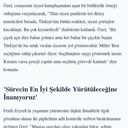
Özel, cenazenin siyasi kutuplaşmaları aşan bir birliktelik örneği
olduğunu vurgulayarak, "Tüm siyasi partilerin üst düzey
temsilcileri burada, Türkiye'nin bütün renkleri, siyasi görüşleri
kucaklaştı. Bu çok kıymetliydi" ifadelerini kullandı. Özel, "Bir
çiçek açtı diye bahar gelmez ama her bahar bir çiçekle başlar.
Türkiye'de bu ortak vicdan siyasete yol gösterecektir. Millet 'Ben
seçtiğime sahip çıkarım' diyor. Seçilmişlere saygı göstermek lazım.
Kusuru varsa gereği yapılır ama seçilmiş görevde kalmalı" diye
konuştu.
'Sürecin En İyi Şekilde Yürütüleceğine
İnanıyoruz'
Ferdi Zeyrek'in yaşamını yitirmesine ilişkin ihmallerle ilgili
gözaltına alınan iki şüphelinin adli kontrolle serbest bırakılmasına
değinen Özel, "Manisa savcıları olayı yakından bilen, şehrin