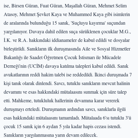
ise, Birsen Güran, Fuat Güran, Maşallah Güran, Mehmet Selim
Atasoy, Mehmet Şevket Kaya ve Muhammed Kaya gibi isimlerin
de aralarında bulunduğu 15 sanık, 'Suçluyu kayırma' suçundan
yargılanıyor. Davaya dahil edilen suça sürüklenen çocuklar M.G.,
İ.K. ve R.A. hakkındaki iddianameler de kabul edildi ve dosyalar
birleştirildi. Sanıkların ilk duruşmasında Aile ve Sosyal Hizmetler
Bakanlığı ile Saadet Öğretmen Çocuk İstismarı ile Mücadele
Derneği'nin (UCİM) davaya katılma talepleri kabul edildi. Sanık
avukatlarının reddi hakim talebi ise reddedildi. İkinci duruşmada 7
kişi tanık olarak dinlendi. Savcı, tutuklu sanıkların mevcut halinin
devamını ve esas hakkındaki mütalaasını sunmak için süre talep
etti. Mahkeme, tutukluluk hallerinin devamına karar vererek
duruşmayı erteledi. Duruşmanın ardından savcı, sanıklarla ilgili
esas hakkındaki mütalaasını tamamladı. Mütalaada 6'sı tutuklu 3'ü
çocuk 15 sanık için 6 aydan 5 yıla kadar hapis cezası istendi.
Sanıkların yargılanmasına yarın devam edilecek.