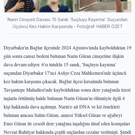
Narin Cinayeti Davası: 15 Sanık 'Suçluyu Kayırma' Suçundan
Üçüncü Kez Hakim Karşısında - Fotoğraf: HABER ÖZET
Diyarbakır'ın Bağlar ilçesinde 2024 Ağustos'unda kaybolduktan 19
gün sonra cansız bedeni bulunan Narin Güran cinayetine ilişkin
dava devam ediyor. 6'sı tutuklu 15 sanık, 'Suçluyu kayırma'
suçundan Diyarbakır 17'nci Asliye Ceza Mahkemesi'nde üçüncü
kez hakim karşısına çıkacak. Bağlar ilçesi kırsalında bulunan
Tavşantepe Mahallesi'nde kaybolduktan sonra dere yatağında üzeri
taşlarla örtülmüş halde bulunan Narin Güran'ın ölümüyle ilgili 4
kişi hakkında dava açılmıştı. Narin'e ait DNA ve kıl örnekleri
bulunan amcası Salim Güran, annesi Yüksel Güran ve ağabeyi
Enes Güran ile cesedi dere yatağına taşıdığını itiraf eden komşuları
Nevzat Bahtiyar hakkında çeşitli suçlardan cezalar verilmişti. Şimdi