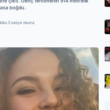
üne çıktı. Genç fenomenin 914 metrelik
 yasa boğdu.
akika 3 saniye okuma