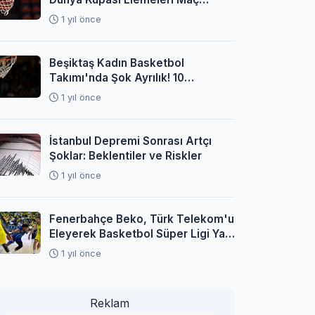
Programı Açıklandı
1 yıl önce
Beşiktaş Kadın Basketbol
Takımı'nda Şok Ayrılık! 10
Oyuncuyla Yollar Ayrıldı
1 yıl önce
İstanbul Depremi Sonrası Artçı
Şoklar: Beklentiler ve Riskler
1 yıl önce
Fenerbahçe Beko, Türk Telekom'u
Eleyerek Basketbol Süper Ligi Yarı
Finaline Yükseldi
1 yıl önce
Reklam