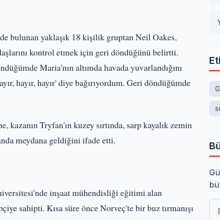
de bulunan yaklaşık 18 kişilik gruptan Neil Oakes,
larını kontrol etmek için geri döndüğünü belirtti.
Et
 döndüğümde Maria'nın altımda havada yuvarlandığını
ayır, hayır, hayır' diye bağırıyordum. Geri döndüğümde
G
s
, kazanın Tryfan'ın kuzey sırtında, sarp kayalık zemin
nda meydana geldiğini ifade etti.
Bü
Gü
bü
niversitesi'nde inşaat mühendisliği eğitimi alan
çiye sahipti. Kısa süre önce Norveç'te bir buz tırmanışı