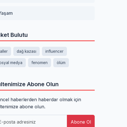
Yaşam
iket Bulutu
aller
dağ kazası
influencer
osyal medya
fenomen
ölüm
ltenimize Abone Olun
ncel haberlerden haberdar olmak için
ltenimize abone olun.
Abone Ol