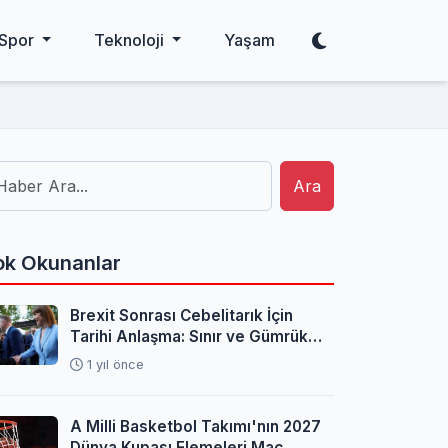
Spor
Teknoloji
Yaşam
Ara
k Okunanlar
Brexit Sonrası Cebelitarık İçin
Tarihi Anlaşma: Sınır ve Gümrük
Sorunları Çözüldü
1 yıl önce
A Milli Basketbol Takımı'nın 2027
Dünya Kupası Elemeleri Maç