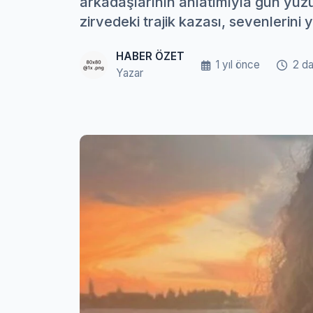
arkadaşlarının anlatımıyla gün yüz
zirvedeki trajik kazası, sevenlerini
HABER ÖZET
1 yıl önce
2 d
Yazar