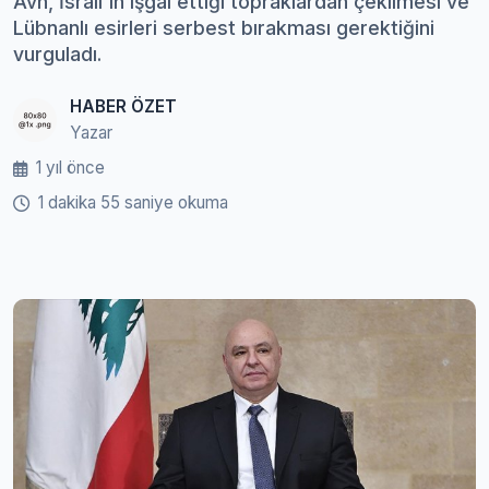
Avn, İsrail'in işgal ettiği topraklardan çekilmesi ve
Lübnanlı esirleri serbest bırakması gerektiğini
vurguladı.
HABER ÖZET
Yazar
1 yıl önce
1 dakika 55 saniye okuma