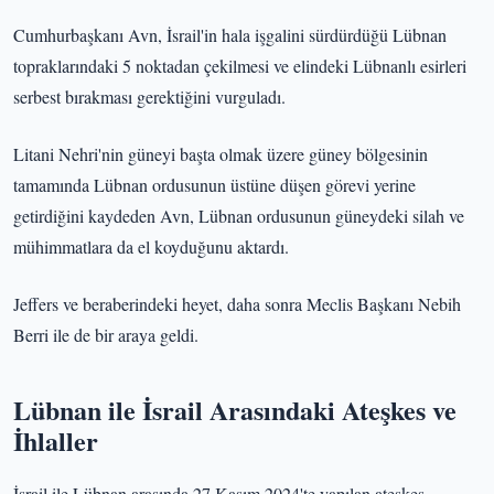
Cumhurbaşkanı Avn, İsrail'in hala işgalini sürdürdüğü Lübnan
topraklarındaki 5 noktadan çekilmesi ve elindeki Lübnanlı esirleri
serbest bırakması gerektiğini vurguladı.
Litani Nehri'nin güneyi başta olmak üzere güney bölgesinin
tamamında Lübnan ordusunun üstüne düşen görevi yerine
getirdiğini kaydeden Avn, Lübnan ordusunun güneydeki silah ve
mühimmatlara da el koyduğunu aktardı.
Jeffers ve beraberindeki heyet, daha sonra Meclis Başkanı Nebih
Berri ile de bir araya geldi.
Lübnan ile İsrail Arasındaki Ateşkes ve
İhlaller
İsrail ile Lübnan arasında 27 Kasım 2024'te yapılan ateşkes