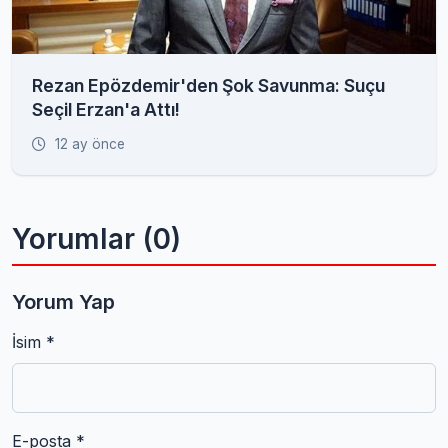
Rezan Epözdemir'den Şok Savunma: Suçu
Seçil Erzan'a Attı!
12 ay önce
Yorumlar (0)
Yorum Yap
İsim *
E-posta *