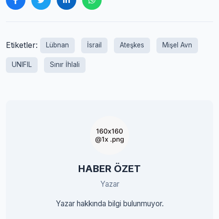
Etiketler:
Lübnan
İsrail
Ateşkes
Mişel Avn
UNIFIL
Sınır İhlali
HABER ÖZET
Yazar
Yazar hakkında bilgi bulunmuyor.