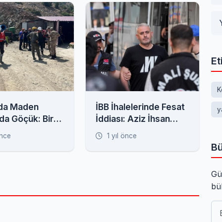
Et
K
'da Maden
İBB İhalelerinde Fesat
y
da Göçük: Bir
İddiası: Aziz İhsan
hsur Kaldı
Aktaş Örgütü Zanlıları
önce
1 yıl önce
Adliyede
Bü
Gü
bü