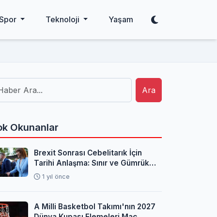
Spor
Teknoloji
Yaşam
Ara
k Okunanlar
Brexit Sonrası Cebelitarık İçin
Tarihi Anlaşma: Sınır ve Gümrük
Sorunları Çözüldü
1 yıl önce
A Milli Basketbol Takımı'nın 2027
Dünya Kupası Elemeleri Maç