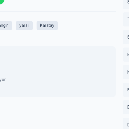
angın
yaralı
Karatay
yor.