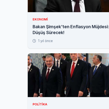
EKONOMI
Bakan Şimşek'ten Enflasyon Müjdesi:
Düşüş Sürecek!
1 yıl önce
POLITIKA