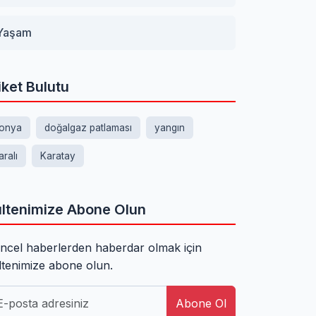
Yaşam
iket Bulutu
onya
doğalgaz patlaması
yangın
aralı
Karatay
ltenimize Abone Olun
ncel haberlerden haberdar olmak için
ltenimize abone olun.
Abone Ol