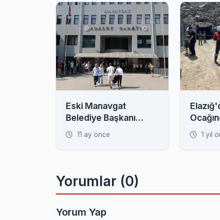
Eski Manavgat
Elazığ
Belediye Başkanı
Ocağın
Sözen Rüşvet
İşçi Ma
11 ay önce
1 yıl 
Soruşturması
Kapsamında Adliyeye
Sevk Edildi
Yorumlar (0)
Yorum Yap