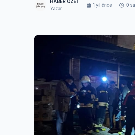
HABER ÖZET
1 yıl önce
0 s
Yazar