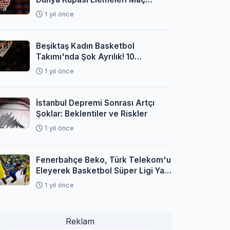
Programı Açıklandı
1 yıl önce
Beşiktaş Kadın Basketbol
Takımı'nda Şok Ayrılık! 10
Oyuncuyla Yollar Ayrıldı
1 yıl önce
İstanbul Depremi Sonrası Artçı
Şoklar: Beklentiler ve Riskler
1 yıl önce
Fenerbahçe Beko, Türk Telekom'u
Eleyerek Basketbol Süper Ligi Yarı
Finaline Yükseldi
1 yıl önce
Reklam