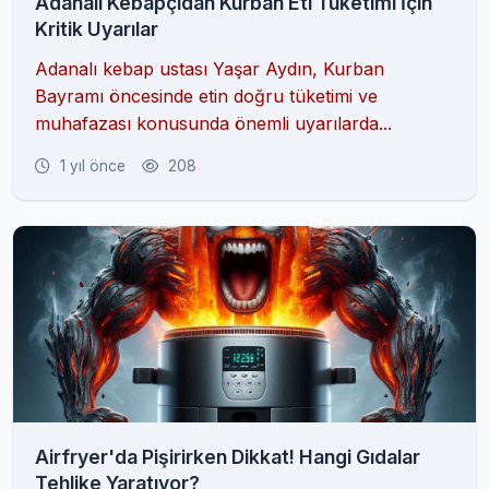
Adanalı Kebapçıdan Kurban Eti Tüketimi İçin
Kritik Uyarılar
Adanalı kebap ustası Yaşar Aydın, Kurban
Bayramı öncesinde etin doğru tüketimi ve
muhafazası konusunda önemli uyarılarda...
1 yıl önce
208
Airfryer'da Pişirirken Dikkat! Hangi Gıdalar
Tehlike Yaratıyor?