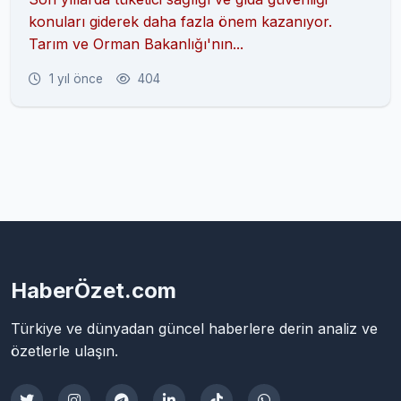
konuları giderek daha fazla önem kazanıyor.
Tarım ve Orman Bakanlığı'nın...
1 yıl önce
404
HaberÖzet.com
Türkiye ve dünyadan güncel haberlere derin analiz ve
özetlerle ulaşın.