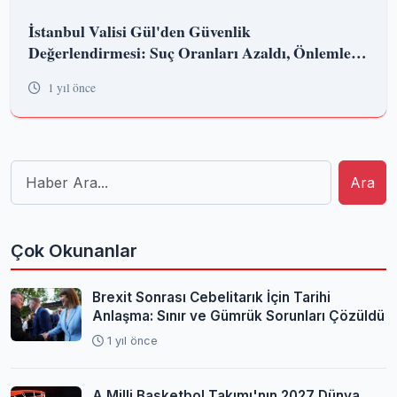
İstanbul Valisi Gül'den Güvenlik
Değerlendirmesi: Suç Oranları Azaldı, Önlemler
Arttı
1 yıl önce
Ara
Çok Okunanlar
Brexit Sonrası Cebelitarık İçin Tarihi
Anlaşma: Sınır ve Gümrük Sorunları Çözüldü
1 yıl önce
A Milli Basketbol Takımı'nın 2027 Dünya