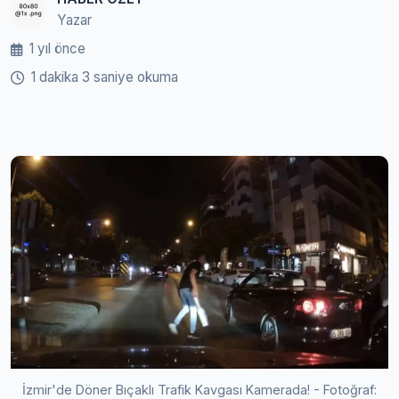
Yazar
1 yıl önce
1 dakika 3 saniye okuma
İzmir'de Döner Bıçaklı Trafik Kavgası Kamerada! - Fotoğraf: