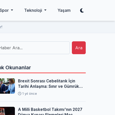
Spor
Teknoloji
Yaşam
r!
Ara
k Okunanlar
Brexit Sonrası Cebelitarık İçin
Tarihi Anlaşma: Sınır ve Gümrük
Sorunları Çözüldü
1 yıl önce
A Milli Basketbol Takımı'nın 2027
Dünya Kupası Elemeleri Maç