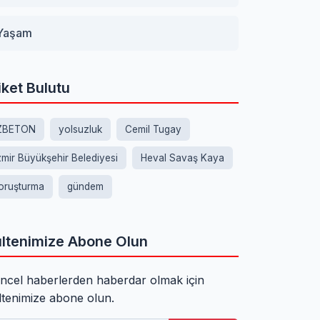
Yaşam
iket Bulutu
ZBETON
yolsuzluk
Cemil Tugay
zmir Büyükşehir Belediyesi
Heval Savaş Kaya
oruşturma
gündem
ltenimize Abone Olun
ncel haberlerden haberdar olmak için
ltenimize abone olun.