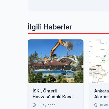
İlgili Haberler
İSKİ, Ömerli
Ankara
Havzası'ndaki Kaçak
Alarmı:
Yapılara Geçit
Görür'd
10 ay önce
10 ay
Vermedi!
Çankırı