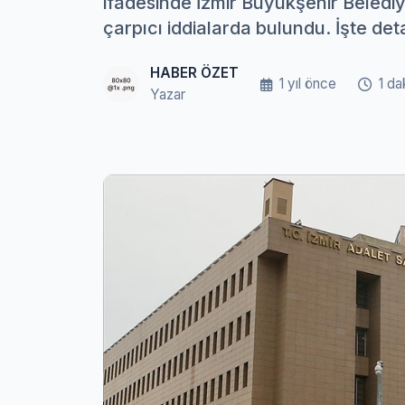
ifadesinde İzmir Büyükşehir Beledi
çarpıcı iddialarda bulundu. İşte deta
HABER ÖZET
1 yıl önce
1 da
Yazar