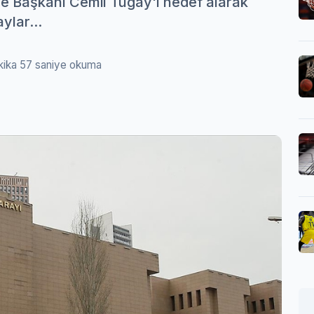
ye Başkanı Cemil Tugay'ı hedef alarak
ylar...
kika 57 saniye okuma