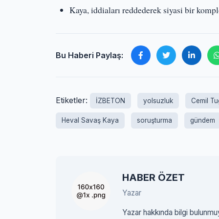
Kaya, iddiaları reddederek siyasi bir kom
Bu Haberi Paylaş:
Etiketler:
İZBETON
yolsuzluk
Cemil T
Heval Savaş Kaya
soruşturma
gündem
HABER ÖZET
Yazar
Yazar hakkında bilgi bulunmu