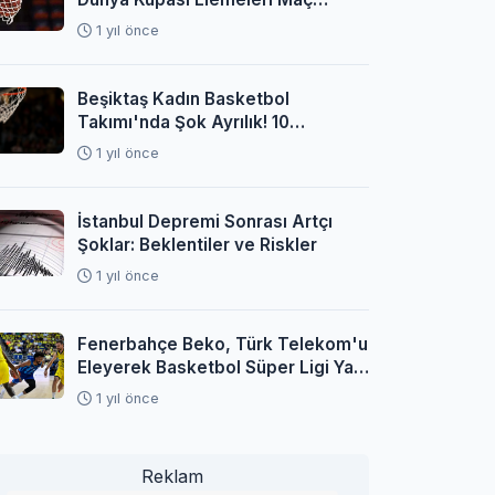
Programı Açıklandı
1 yıl önce
Beşiktaş Kadın Basketbol
Takımı'nda Şok Ayrılık! 10
Oyuncuyla Yollar Ayrıldı
1 yıl önce
İstanbul Depremi Sonrası Artçı
Şoklar: Beklentiler ve Riskler
1 yıl önce
Fenerbahçe Beko, Türk Telekom'u
Eleyerek Basketbol Süper Ligi Yarı
Finaline Yükseldi
1 yıl önce
Reklam