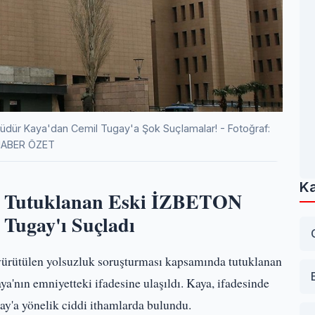
üdür Kaya'dan Cemil Tugay'a Şok Suçlamalar! - Fotoğraf:
ABER ÖZET
Ka
a Tutuklanan Eski İZBETON
Tugay'ı Suçladı
yürütülen yolsuzluk soruşturması kapsamında tutuklanan
ın emniyetteki ifadesine ulaşıldı. Kaya, ifadesinde
y'a yönelik ciddi ithamlarda bulundu.