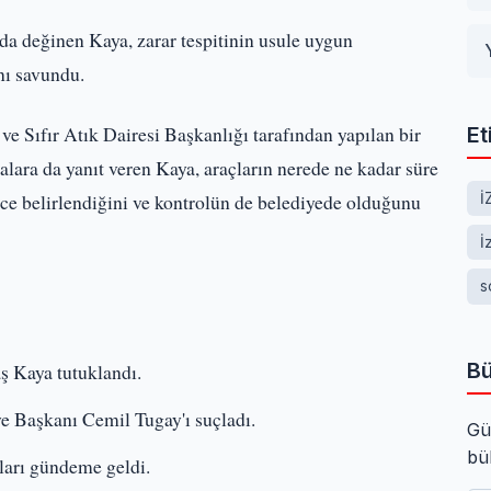
 da değinen Kaya, zarar tespitinin usule uygun
ını savundu.
ve Sıfır Atık Dairesi Başkanlığı tarafından yapılan bir
Et
alara da yanıt veren Kaya, araçların nerede ne kadar süre
ce belirlendiğini ve kontrolün de belediyede olduğunu
İ
İ
s
Bü
 Kaya tutuklandı.
e Başkanı Cemil Tugay'ı suçladı.
Gü
bü
arı gündeme geldi.