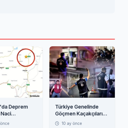
'da Deprem
Türkiye Genelinde
 Naci
Göçmen Kaçakçılarına
en Kritik
Operasyon: 52 Gözaltı
 önce
10 ay önce
 Fay Zonu