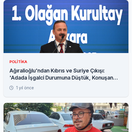
POLITIKA
Ağıralioğlu'ndan Kıbrıs ve Suriye Çıkışı:
'Adada İşgalci Durumuna Düştük, Konuşan
Yok'
1 yıl önce