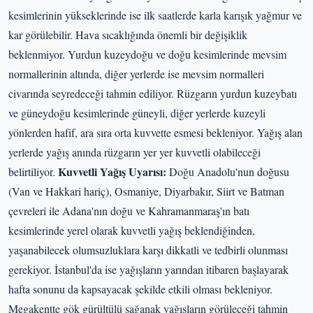
kesimlerinin yükseklerinde ise ilk saatlerde karla karışık yağmur ve
kar görülebilir. Hava sıcaklığında önemli bir değişiklik
beklenmiyor. Yurdun kuzeydoğu ve doğu kesimlerinde mevsim
normallerinin altında, diğer yerlerde ise mevsim normalleri
civarında seyredeceği tahmin ediliyor. Rüzgarın yurdun kuzeybatı
ve güneydoğu kesimlerinde güneyli, diğer yerlerde kuzeyli
yönlerden hafif, ara sıra orta kuvvette esmesi bekleniyor. Yağış alan
yerlerde yağış anında rüzgarın yer yer kuvvetli olabileceği
Kuvvetli Yağış Uyarısı:
belirtiliyor.
Doğu Anadolu'nun doğusu
(Van ve Hakkari hariç), Osmaniye, Diyarbakır, Siirt ve Batman
çevreleri ile Adana'nın doğu ve Kahramanmaraş'ın batı
kesimlerinde yerel olarak kuvvetli yağış beklendiğinden,
yaşanabilecek olumsuzluklara karşı dikkatli ve tedbirli olunması
gerekiyor. İstanbul'da ise yağışların yarından itibaren başlayarak
hafta sonunu da kapsayacak şekilde etkili olması bekleniyor.
Megakentte gök gürültülü sağanak yağışların görüleceği tahmin