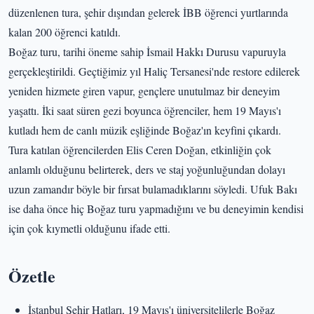
düzenlenen tura, şehir dışından gelerek İBB öğrenci yurtlarında
kalan 200 öğrenci katıldı.
Boğaz turu, tarihi öneme sahip İsmail Hakkı Durusu vapuruyla
gerçekleştirildi. Geçtiğimiz yıl Haliç Tersanesi'nde restore edilerek
yeniden hizmete giren vapur, gençlere unutulmaz bir deneyim
yaşattı. İki saat süren gezi boyunca öğrenciler, hem 19 Mayıs'ı
kutladı hem de canlı müzik eşliğinde Boğaz'ın keyfini çıkardı.
Tura katılan öğrencilerden Elis Ceren Doğan, etkinliğin çok
anlamlı olduğunu belirterek, ders ve staj yoğunluğundan dolayı
uzun zamandır böyle bir fırsat bulamadıklarını söyledi. Ufuk Bakı
ise daha önce hiç Boğaz turu yapmadığını ve bu deneyimin kendisi
için çok kıymetli olduğunu ifade etti.
Özetle
İstanbul Şehir Hatları, 19 Mayıs'ı üniversitelilerle Boğaz