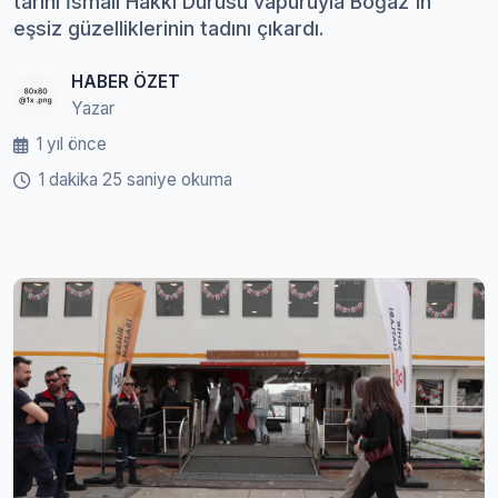
tarihi İsmail Hakkı Durusu vapuruyla Boğaz'ın
eşsiz güzelliklerinin tadını çıkardı.
HABER ÖZET
Yazar
1 yıl önce
1 dakika 25 saniye okuma