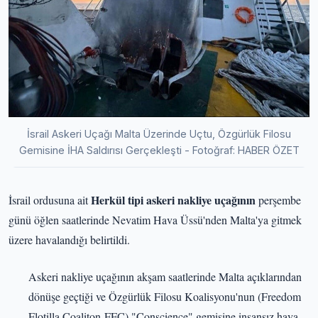
İsrail Askeri Uçağı Malta Üzerinde Uçtu, Özgürlük Filosu
Gemisine İHA Saldırısı Gerçekleşti - Fotoğraf: HABER ÖZET
Herkül tipi askeri nakliye uçağının
İsrail ordusuna ait
perşembe
günü öğlen saatlerinde Nevatim Hava Üssü'nden Malta'ya gitmek
üzere havalandığı belirtildi.
Askeri nakliye uçağının akşam saatlerinde Malta açıklarından
dönüşe geçtiği ve Özgürlük Filosu Koalisyonu'nun (Freedom
Flotilla Coaliton-FFC) "Conscience" gemisine insansız hava