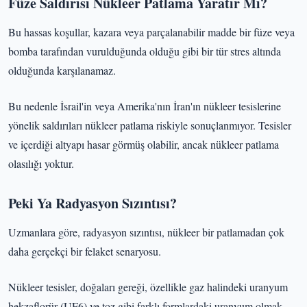
Füze Saldırısı Nükleer Patlama Yaratır Mı?
Bu hassas koşullar, kazara veya parçalanabilir madde bir füze veya
bomba tarafından vurulduğunda olduğu gibi bir tür stres altında
olduğunda karşılanamaz.
Bu nedenle İsrail'in veya Amerika'nın İran'ın nükleer tesislerine
yönelik saldırıları nükleer patlama riskiyle sonuçlanmıyor. Tesisler
ve içerdiği altyapı hasar görmüş olabilir, ancak nükleer patlama
olasılığı yoktur.
Peki Ya Radyasyon Sızıntısı?
Uzmanlara göre, radyasyon sızıntısı, nükleer bir patlamadan çok
daha gerçekçi bir felaket senaryosu.
Nükleer tesisler, doğaları gereği, özellikle gaz halindeki uranyum
hekzaflorür (UF6) ve toz gibi farklı formlardaki uranyum olmak