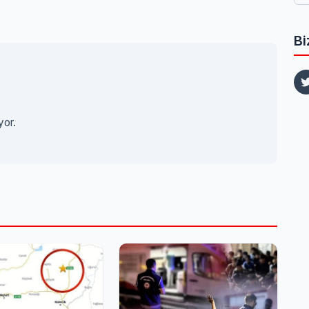
Bi
yor.