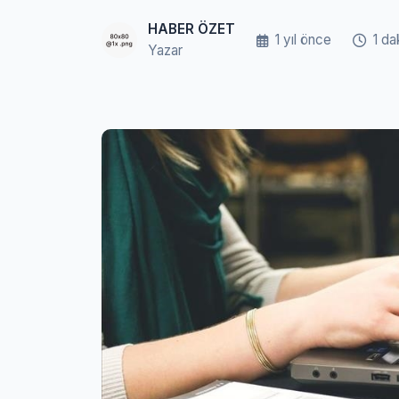
HABER ÖZET
1 yıl önce
1 da
Yazar