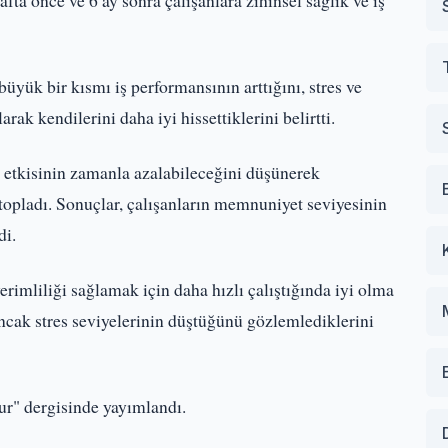
ta önce ve 6 ay sonra çalışanlara zihinsel sağlık ve iş
yük bir kısmı iş performansının arttığını, stres ve
rak kendilerini daha iyi hissettiklerini belirtti.
k etkisinin zamanla azalabileceğini düşünerek
topladı. Sonuçlar, çalışanların memnuniyet seviyesinin
di.
rimliliği sağlamak için daha hızlı çalıştığında iyi olma
ancak stres seviyelerinin düştüğünü gözlemlediklerini
r" dergisinde yayımlandı.