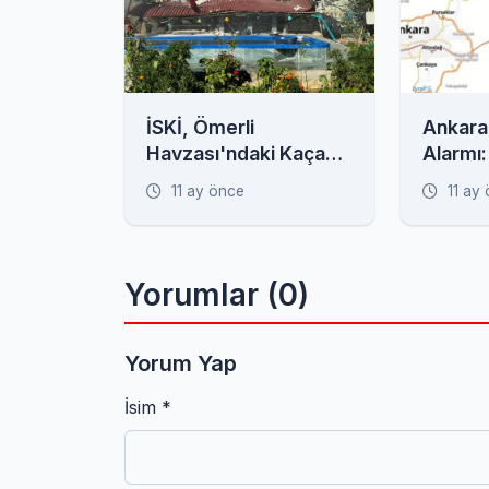
İSKİ, Ömerli
Ankara
Havzası'ndaki Kaçak
Alarmı:
Yapılara Geçit
Görür'd
11 ay önce
11 ay
Vermedi!
Çankırı
Uyarısı
Yorumlar (0)
Yorum Yap
İsim *