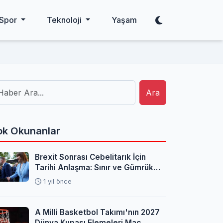
Spor
Teknoloji
Yaşam
Ara
k Okunanlar
Brexit Sonrası Cebelitarık İçin
Tarihi Anlaşma: Sınır ve Gümrük
Sorunları Çözüldü
1 yıl önce
A Milli Basketbol Takımı'nın 2027
Dünya Kupası Elemeleri Maç