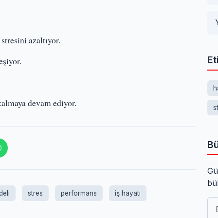
tresini azaltıyor.
Et
eşiyor.
h
kalmaya devam ediyor.
s
Bü
Gü
bü
eli
stres
performans
iş hayatı