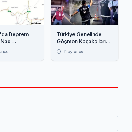
'da Deprem
Türkiye Genelinde
 Naci
Göçmen Kaçakçılarına
en Kritik
Operasyon: 52 Gözaltı
 önce
11 ay önce
 Fay Zonu
!