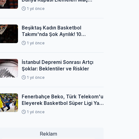
Programı Açıklandı
1 yıl önce
Beşiktaş Kadın Basketbol
Takımı'nda Şok Ayrılık! 10
Oyuncuyla Yollar Ayrıldı
1 yıl önce
İstanbul Depremi Sonrası Artçı
Şoklar: Beklentiler ve Riskler
1 yıl önce
Fenerbahçe Beko, Türk Telekom'u
Eleyerek Basketbol Süper Ligi Yarı
Finaline Yükseldi
1 yıl önce
Reklam