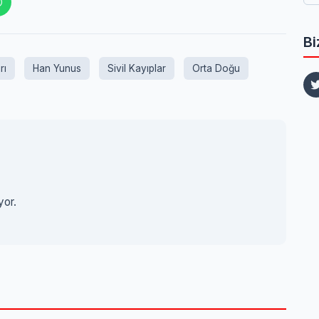
Bi
rı
Han Yunus
Sivil Kayıplar
Orta Doğu
yor.