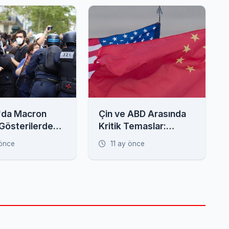
'da Macron
Çin ve ABD Arasında
 Gösterilerde
Kritik Temaslar:
e Gözaltı
İlişkilerde Yeni Dönem
 önce
11 ay önce
mi?