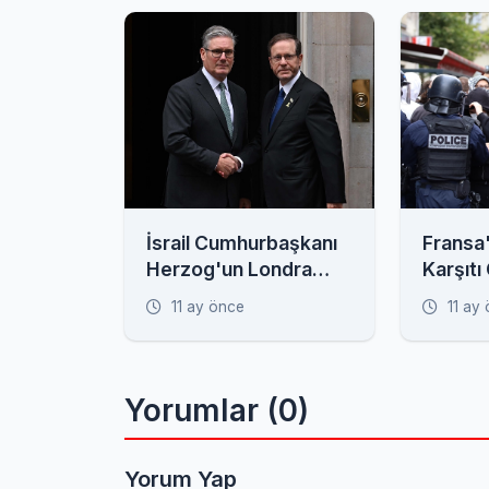
İsrail Cumhurbaşkanı
Fransa
Herzog'un Londra
Karşıtı
Ziyareti Protestolarla
Yüzlerc
11 ay önce
11 ay
Gölgede Kaldı
Yorumlar (0)
Yorum Yap