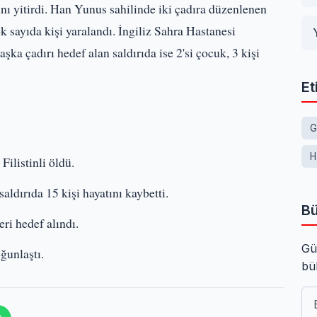
ı yitirdi. Han Yunus sahilinde iki çadıra düzenlenen
k sayıda kişi yaralandı. İngiliz Sahra Hastanesi
şka çadırı hedef alan saldırıda ise 2'si çocuk, 3 kişi
Et
G
H
Filistinli öldü.
ldırıda 15 kişi hayatını kaybetti.
Bü
eri hedef alındı.
Gü
ğunlaştı.
bü