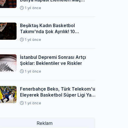
Programı Açıklandı
1 yıl önce
Beşiktaş Kadın Basketbol
Takımı'nda Şok Ayrılık! 10
Oyuncuyla Yollar Ayrıldı
1 yıl önce
İstanbul Depremi Sonrası Artçı
Şoklar: Beklentiler ve Riskler
1 yıl önce
Fenerbahçe Beko, Türk Telekom'u
Eleyerek Basketbol Süper Ligi Yarı
Finaline Yükseldi
1 yıl önce
Reklam