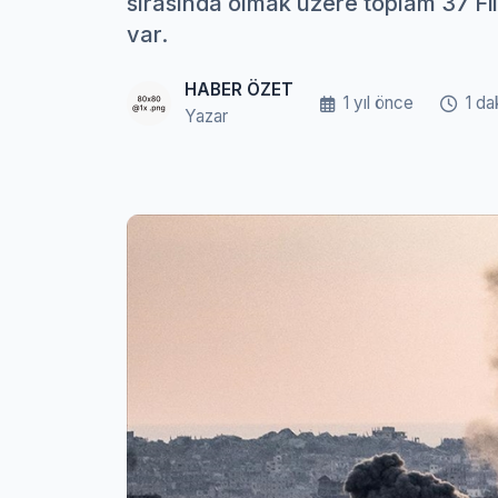
sırasında olmak üzere toplam 37 Fili
var.
HABER ÖZET
1 yıl önce
1 da
Yazar