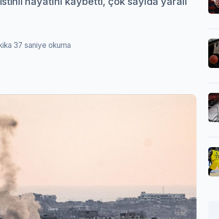
stinli hayatını kaybetti, çok sayıda yaralı
kika 37 saniye okuma