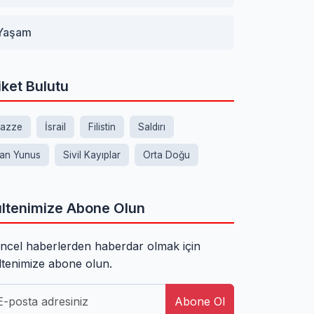
Yaşam
iket Bulutu
azze
İsrail
Filistin
Saldırı
an Yunus
Sivil Kayıplar
Orta Doğu
ltenimize Abone Olun
ncel haberlerden haberdar olmak için
ltenimize abone olun.
Abone Ol