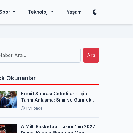
Spor
Teknoloji
Yaşam
Ara
k Okunanlar
Brexit Sonrası Cebelitarık İçin
Tarihi Anlaşma: Sınır ve Gümrük
Sorunları Çözüldü
1 yıl önce
A Milli Basketbol Takımı'nın 2027
Dünya Kupası Elemeleri Maç