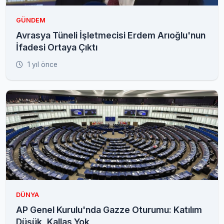
GÜNDEM
Avrasya Tüneli İşletmecisi Erdem Arıoğlu'nun
İfadesi Ortaya Çıktı
1 yıl önce
DÜNYA
AP Genel Kurulu'nda Gazze Oturumu: Katılım
Düşük, Kallas Yok