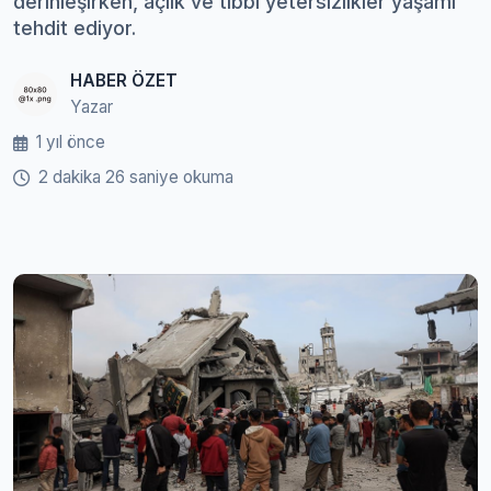
derinleşirken, açlık ve tıbbi yetersizlikler yaşamı
tehdit ediyor.
HABER ÖZET
Yazar
1 yıl önce
2 dakika 26 saniye okuma