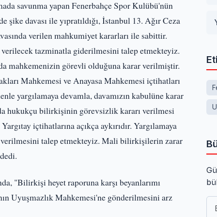
uşmada savunma yapan Fenerbahçe Spor Kulübü'nün
şike davası ile yıpratıldığı, İstanbul 13. Ağır Ceza
sında verilen mahkumiyet kararları ile sabittir.
rilecek tazminatla giderilmesini talep etmekteyiz.
Et
a mahkemenizin görevli olduğuna karar verilmiştir.
Hakları Mahkemesi ve Anayasa Mahkemesi içtihatları
F
edenle yargılamaya devamla, davamızın kabulüne karar
U
da hukukçu bilirkişinin görevsizlik kararı verilmesi
argıtay içtihatlarına açıkça aykırıdır. Yargılamaya
ilmesini talep etmekteyiz. Mali bilirkişilerin zarar
Bü
dedi.
Gü
a, "Bilirkişi heyet raporuna karşı beyanlarımı
bü
yanın Uyuşmazlık Mahkemesi'ne gönderilmesini arz