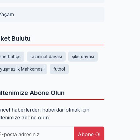
Yaşam
iket Bulutu
enerbahçe
tazminat davası
şike davası
yuşmazlık Mahkemesi
futbol
ltenimize Abone Olun
ncel haberlerden haberdar olmak için
ltenimize abone olun.
Abone Ol