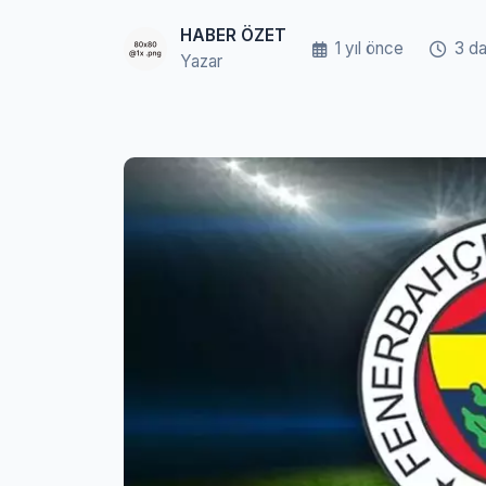
HABER ÖZET
1 yıl önce
3 d
Yazar