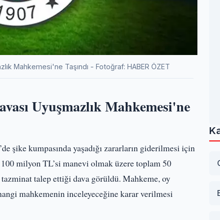
zlık Mahkemesi'ne Taşındı - Fotoğraf: HABER ÖZET
avası Uyuşmazlık Mahkemesi'ne
Ka
 şike kumpasında yaşadığı zararların giderilmesi için
ğı 100 milyon TL’si manevi olmak üzere toplam 50
tazminat talep ettiği dava görüldü. Mahkeme, oy
ı hangi mahkemenin inceleyeceğine karar verilmesi