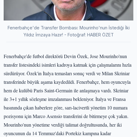
Fenerbahçe'de Transfer Bombası: Mourinho'nun İstediği İki
Yıldız İmzaya Hazır! - Fotoğraf: HABER ÖZET
Fenerbahçe'de futbol direktörü Devin Özek, Jose Mourinho'nun
transfer listesindeki isimleri kadroya katmak için çalışmalarını hızla
sürdürüyor. Özek'in İtalya temasları sonuç verdi ve Milan Skriniar
transferinde büyük aşama kaydedildi. Fenerbahçe, hem oyuncuyla
hem de kulübü Paris Saint-Germain ile anlaşmaya vardı. Skriniar
ile 3+1 yıllık sözleşme imzalanması bekleniyor. İtalya ve Fransa
basınında çıkan haberlere göre, sarı-lacivertli yönetim 10 numara
pozisyonu için Marco Asensio transferini de bitirmeye çok yakın.
Mourinho'nun yönetime verdiği talimat doğrultusunda, her iki
oyuncunun da 14 Temmuz'daki Portekiz kampına kadar